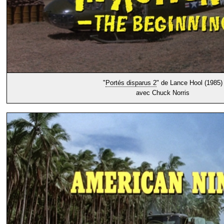
"
Portés disparus 2
" de Lance Hool (1985)
avec Chuck Norris