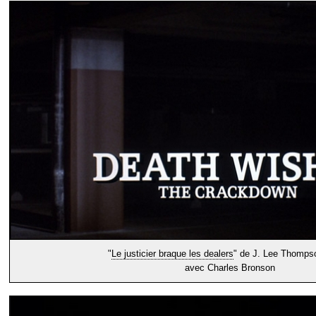
"
Le justicier braque les dealers
" de J. Lee Thomps
avec Charles Bronson