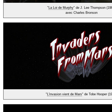
"
La Loi de Murphy
" de J. Lee Thompson (19
avec Charles Bronson
"
L'invasion vient de Mars
" de Tobe Hooper (1