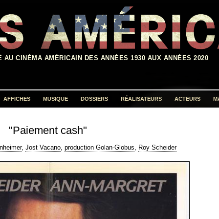
É AU CINÉMA AMÉRICAIN DES ANNÉES 1930 AUX ANNÉES 2020
AFFICHES
MUSIQUE
DOSSIERS
RÉALISATEURS
ACTEURS
M
Rechercher :
"Paiement cash"
nheimer
,
Jost Vacano
,
production Golan-Globus
,
Roy Scheider