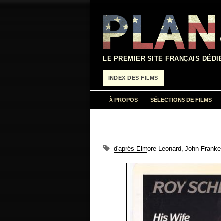
Aller
au
contenu
LE PREMIER SITE FRANÇAIS DÉDI
INDEX DES FILMS
À PROPOS
SÉLECTIONS DE FILMS
d'après Elmore Leonard
,
John Franke