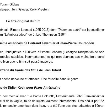
Yoram Globus
argret, John Glover, Kelly Preston
Le titre original du film
n américain Elmore Leonard (1925-2013) dont "Paiement cash" est la deuxième
film "L'Ambassadeur" de J. Lee Thompson (1984).
inéma américain
de Bertrand Tavernier et Jean-Pierre Coursodon
fois, rend justice à l'univers d'Elmore Leonard (il cosigne l'adaptation de son
rapules stupides, incompétentes, et qui n'en donnent pas moins froid dans
r, bien que le film soit passé inaperçu.
extraite du
Guide des films
de Jean Tulard
 scène nerveuse et efficace. Une réussite dans le genre.
que de Didier Koch pour
Plans Américains
hec commercial avec "Le Pacte Holcroft", l’expérimenté John Frankenheimer
ux de la vague, faute de sujets vraiment intéressants. Très séduit par "52
, romancier américain dont l’œuvre a été l’une des plus adaptées à l’écran