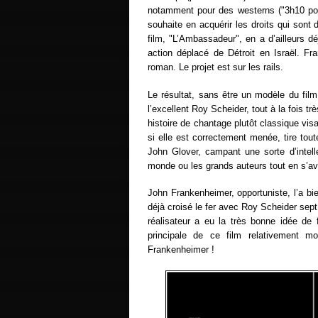
notamment pour des westerns ("3h10 p
souhaite en acquérir les droits qui son
film, "L’Ambassadeur", en a d’ailleurs 
action déplacé de Détroit en Israël. F
roman. Le projet est sur les rails.
Le résultat, sans être un modèle du fil
l’excellent Roy Scheider, tout à la fois t
histoire de chantage plutôt classique visan
si elle est correctement menée, tire tou
John Glover, campant une sorte d’intell
monde ou les grands auteurs tout en s’avé
John Frankenheimer, opportuniste, l’a bi
déjà croisé le fer avec Roy Scheider se
réalisateur a eu la très bonne idée de fo
principale de ce film relativement 
Frankenheimer !