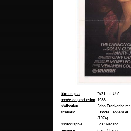
titre original
"52 Pick-Up"
année de production
1986
réalisation
John Frankenheime
scénario
Elmore Leonard et J
(1974)
photographie
Jost Vacano
musique
Gary Chang