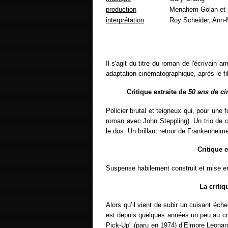
production
Menahem Golan et 
interprétation
Roy Scheider, Ann-M
Il s'agit du titre du roman de l'écrivai
adaptation cinématographique, après le 
Critique extraite de
50 ans de c
Policier brutal et teigneux qui, pour une 
roman avec John Steppling). Un trio de c
le dos. Un brillant retour de Frankenheime
Critique 
Suspense habilement construit et mise en
La criti
Alors qu’il vient de subir un cuisant éc
est depuis quelques années un peu au cre
Pick-Up" (paru en 1974) d’Elmore Leonard