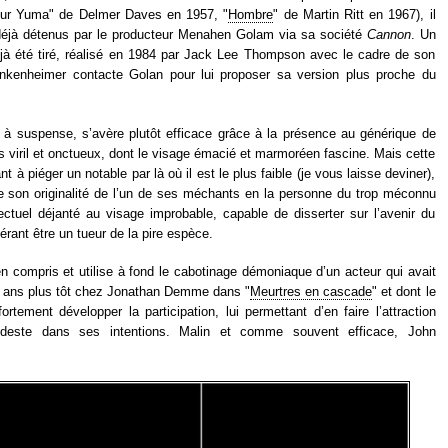
our Yuma" de Delmer Daves en 1957, "
Hombre
" de Martin Ritt en 1967), il
t déjà détenus par le producteur Menahen Golam via sa société
Cannon
. Un
déjà été tiré, réalisé en 1984 par Jack Lee Thompson avec le cadre de son
rankenheimer contacte Golan pour lui proposer sa version plus proche du
m à suspense, s’avère plutôt efficace grâce à la présence au générique de
rès viril et onctueux, dont le visage émacié et marmoréen fascine. Mais cette
t à piéger un notable par là où il est le plus faible (je vous laisse deviner),
te son originalité de l’un de ses méchants en la personne du trop méconnu
ectuel déjanté au visage improbable, capable de disserter sur l’avenir du
rant être un tueur de la pire espèce.
en compris et utilise à fond le cabotinage démoniaque d’un acteur qui avait
pt ans plus tôt chez Jonathan Demme dans "
Meurtres en cascade
" et dont le
rtement développer la participation, lui permettant d’en faire l’attraction
modeste dans ses intentions. Malin et comme souvent efficace, John