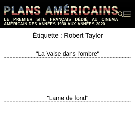
Aller
au
contenu
LE PREMIER SITE FRANÇAIS DÉDIÉ AU CINÉMA
AMÉRICAIN DES ANNÉES 1930 AUX ANNÉES 2020
Étiquette :
Robert Taylor
Rechercher :
"La Valse dans l'ombre"
« For auld lang syne, my dear, For auld lang syne We'll take a cup
o'kindness yet, For auld lang syne » titre original "Waterloo…
"Lame de fond"
titre original "Undercurrent" année de production 1946 réalisation
Vincente Minnelli scénario Edward Chodorov, d'après "You Were There"
de Thelma Strabel photographie Karl Freund musique Herbert…