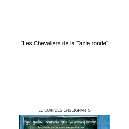
titre original "Ivanhoe" année de production 1952 réalisation Richard
Thorpe scénario Noel Langley, d'après le roman éponyme de Walter
Scott (1819) photographie Freddie Young musique…
"Les Chevaliers de la Table ronde"
titre original "Knights of the Round Table" année de production 1953
réalisation Richard Thorpe scénario Talbot Jennings, Jan Lustig et Noel
Langley, d'après "Le Morte…
LE COIN DES ENSEIGNANTS