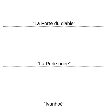
scénario…
"La Porte du diable"
titre original "Devil's Doorway" année de production 1950 réalisation
Anthony Mann scénario Guy Trosper photographie John Alton musique
Daniele Amfitheatrof production Nicholas Nayfack interprétation Robert…
"La Perle noire"
titre original "All the Brothers Were Valiant" année de production 1953
réalisation Richard Thorpe scénario Harry Brown, d'après le roman "All
the Brothers Were Valiant"…
"Ivanhoé"