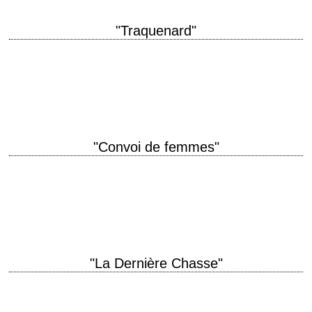
"Traquenard"
Le dernier film de l'actrice Cyd Charisse pour la MGM titre original "Party
Girl" année de production 1958 réalisation Nicholas Ray scénario George
Wells, d'après…
"Convoi de femmes"
titre original "Westward the Women" année de production 1951
réalisation William A. Wellman scénario Charles Schnee, d'après une
histoire de Frank Capra photographie William C.…
"La Dernière Chasse"
« Killing is like... like the only real proof you're alive. » titre original "The
Last Hunt" année de production 1956 réalisation Richard Brooks