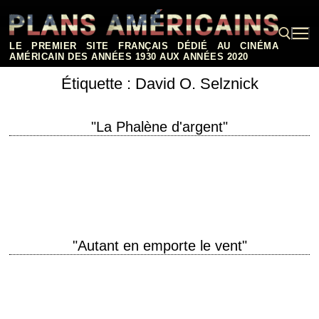
Aller
au
contenu
LE PREMIER SITE FRANÇAIS DÉDIÉ AU CINÉMA
AMÉRICAIN DES ANNÉES 1930 AUX ANNÉES 2020
Étiquette :
David O. Selznick
Rechercher :
"La Phalène d'argent"
titre original "Christopher Strong" année de production 1933 réalisation
Dorothy Arzner scénario Zoe Akins, d'après le roman "Christopher
Strong, a Romance" de Gilbert Frankau photographie…
"Autant en emporte le vent"
« Frankly, my dear, I don't give a damn. » titre original "Gone with the
Wind" année de production 1939 réalisation Victor Fleming (et George…