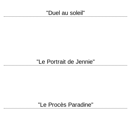
"Duel au soleil"
titre original "Duel in the Sun" année de production 1946 réalisation King
Vidor scénario David O. Selznick photographie Lee Garmes, Ray
Rennahan et Harold Rosson…
"Le Portrait de Jennie"
« There is no life, my darling, until you love and have been loved. And
then there is no death. » titre original "Portrait of…
"Le Procès Paradine"
La dernière collaboration de Selznick avec Hitchcock titre original "The
Paradine Case" année de production 1947 réalisation Alfred Hitchcock
scénario David O. Selznick, d'après le…