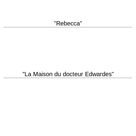
"Rebecca"
« Last night I dreamt I went to Manderley again. » titre original
"Rebecca" année de production 1940 réalisation Alfred Hitchcock
scénario Robert E. Sherwood…
"La Maison du docteur Edwardes"
« I'm haunted, but I can't see by what! » titre original "Spellbound" année
de production 1945 réalisation Alfred Hitchcock scénario Ben Hecht
photographie George…