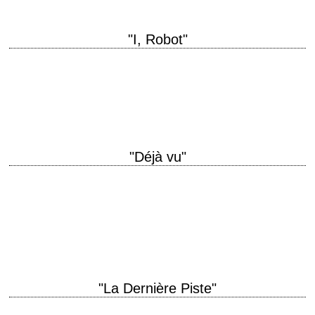
"I, Robot"
titre original "I, Robot" année de production 2004 réalisation Alex Proyas
scénario Jeff Vintar et Akiva Goldsman, d'après Isaac Asimov
photographie Simon Duggan musique Marco…
"Déjà vu"
La Nouvelle-Orléans post-Katrina titre original "Déjà vu" année de
production 2006 réalisation Tony Scott musique Harry Gregson-Williams
production Jerry Bruckheimer interprétation Denzel Washington, Val
Kilmer, Bruce…
"La Dernière Piste"
titre original "Meek's Cutoff" année de production 2010 réalisation Kelly