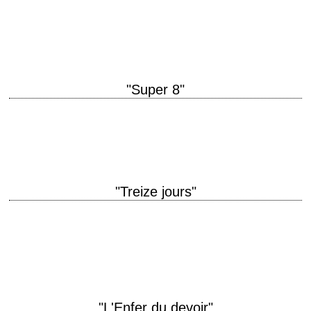
Reichardt montage Kelly Reichardt interprétation Michelle Williams,
Bruce Greenwood
"Super 8"
« Stop talking about production value, the Air Force is going to kill us. »
titre original "Super 8" année de production 2011 réalisation J.J.…
"Treize jours"
16-28 octobre 1962 titre original "Thirteen Days" année de production
2000 réalisation Roger Donaldson scénario David Self photographie
Andrzej Bartkowiak musique Trevor Jones interprétation Kevin…
"L'Enfer du devoir"