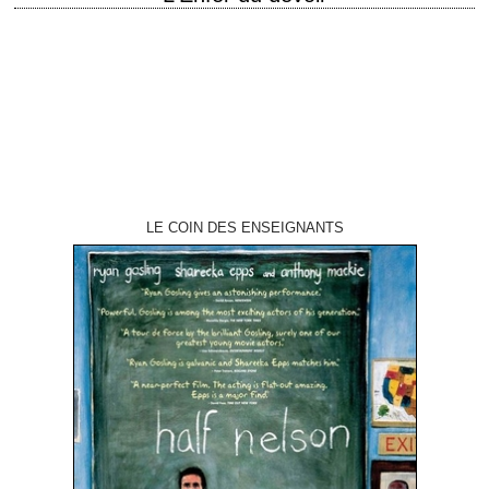
« You ever had a pissed-off Marine on your ass? – Is that a threat? –
Oh, yes, sir. » titre original "Rules of Engagement"…
LE COIN DES ENSEIGNANTS