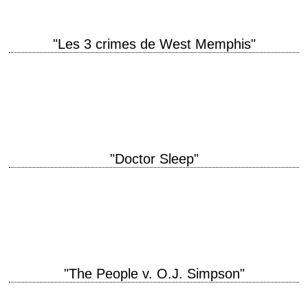
"Les 3 crimes de West Memphis"
They say the crimes were satanic. The truth may be scarier. titre original
"Devil's Knot" année de production 2013 réalisation Atom Egoyan
scénario Paul Harris…
"Doctor Sleep"
titre original "Doctor Sleep" année de production 2019 réalisation Mike
Flanagan scénario Mike Flanagan, d'après le roman éponyme de
Stephen King (2013) musique The Newton…
"The People v. O.J. Simpson"
« If it doesn't fit, you must acquit. » titre original "The People v. O.J.