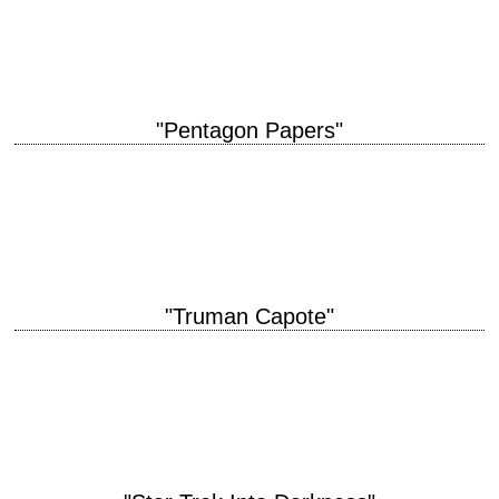
Simpson" année de production 2016 réalisation Ryan Murphy scénario
d'après…
"Pentagon Papers"
The press is to serve the governed, not the governors. titre original "The
Post" année de production 2017 réalisation Steven Spielberg scénario
Liz Hannah et…
"Truman Capote"
« More tears are shed over answered prayers than unanswered ones. »
titre original "Capote" année de production 2005 réalisation Bennett Miller
scénario Dan Futterman,…