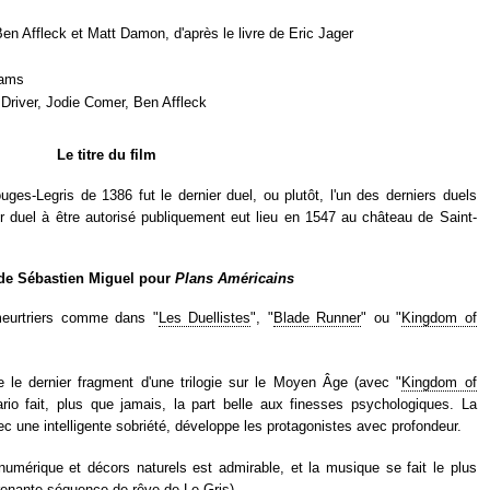
Ben Affleck et Matt Damon, d'après le livre de Eric Jager
iams
river, Jodie Comer, Ben Affleck
Le titre du film
rouges-Legris de 1386 fut le dernier duel, ou plutôt, l'un des derniers duels
ier duel à être autorisé publiquement eut lieu en 1547 au château de Saint-
 de Sébastien Miguel pour
Plans Américains
e meurtriers comme dans "
Les Duellistes
", "
Blade Runner
" ou "
Kingdom of
le dernier fragment d'une trilogie sur le Moyen Âge (avec "
Kingdom of
ario fait, plus que jamais, la part belle aux finesses psychologiques. La
c une intelligente sobriété, développe les protagonistes avec profondeur.
numérique et décors naturels est admirable, et la musique se fait le plus
rprenante séquence de rêve de Le Gris).