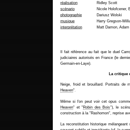
réalisation
Ridley Scott
scénario
Nicole Holofcener, 
photographie
Dariusz Wolski
musique
Harry Gregson-Will
interprétation
Matt Damon, Adam D
Il fait référence au fait que le duel Car
judiciaires autorisés en France (le dern
Germain-en-Laye).
La critique
Neige, froid et brouillard. Portraits d
Heaven
".
Même si l'on peut voir cet opus comme 
Heaven
" et "
Robin des Bois
"), le scén
construction à la "Rashomon", reprise ave
La reconstitution historique mélangeant 
souvent subtile et inquiétante (cf. la su