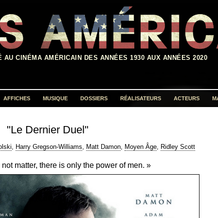
É AU CINÉMA AMÉRICAIN DES ANNÉES 1930 AUX ANNÉES 2020
AFFICHES
MUSIQUE
DOSSIERS
RÉALISATEURS
ACTEURS
M
Rechercher :
"Le Dernier Duel"
lski
,
Harry Gregson-Williams
,
Matt Damon
,
Moyen Âge
,
Ridley Scott
 not matter, there is only the power of men. »