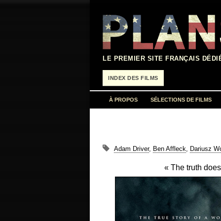
Aller
au
contenu
LE PREMIER SITE FRANÇAIS DÉDI
INDEX DES FILMS
À PROPOS
SÉLECTIONS DE FILMS
Adam Driver
,
Ben Affleck
,
Dariusz Wo
« The truth does