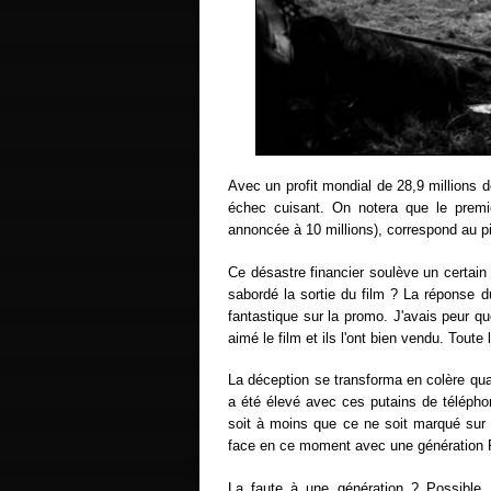
Avec un profit mondial de 28,9 millions d
échec cuisant. On notera que le premie
annoncée à 10 millions), correspond au pi
Ce désastre financier soulève un certai
sabordé la sortie du film ? La réponse d
fantastique sur la promo. J'avais peur q
aimé le film et ils l'ont bien vendu. Toute
La déception se transforma en colère qua
a été élevé avec ces putains de télépho
soit à moins que ce ne soit marqué sur l
face en ce moment avec une génération F
La faute à une génération ? Possible.