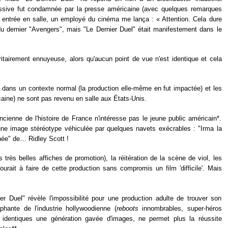
ssive fut condamnée par la presse américaine (avec quelques remarques
 entrée en salle, un employé du cinéma me lança : « Attention. Cela dure
du dernier "Avengers", mais "Le Dernier Duel" était manifestement dans le
joritairement ennuyeuse, alors qu'aucun point de vue n'est identique et cela
é dans un contexte normal (la production elle-même en fut impactée) et les
aine) ne sont pas revenu en salle aux États-Unis.
ncienne de l'histoire de France n'intéresse pas le jeune public américain*.
une image stéréotype véhiculée par quelques navets exécrables : "Irma la
ée" de… Ridley Scott !
s très belles affiches de promotion), la réitération de la scène de viol, les
ourait à faire de cette production sans compromis un film 'difficile'. Mais
er Duel" révèle l'impossibilité pour une production adulte de trouver son
omphante de l'industrie hollywoodienne (
reboots
innombrables, super-héros
 identiques une génération gavée d'images, ne permet plus la réussite