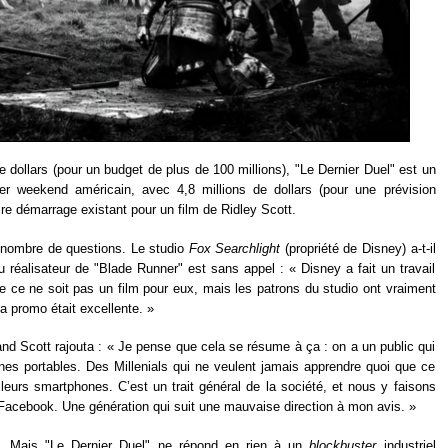
e dollars (pour un budget de plus de 100 millions), "Le Dernier Duel" est un
r weekend américain, avec 4,8 millions de dollars (pour une prévision
re démarrage existant pour un film de Ridley Scott.
n nombre de questions. Le studio
Fox Searchlight
(propriété de Disney) a-t-il
u réalisateur de "Blade Runner" est sans appel : « Disney a fait un travail
ue ce ne soit pas un film pour eux, mais les patrons du studio ont vraiment
 la promo était excellente. »
nd Scott rajouta : « Je pense que cela se résume à ça : on a un public qui
nes portables. Des Millenials qui ne veulent jamais apprendre quoi que ce
eurs smartphones. C’est un trait général de la société, et nous y faisons
acebook. Une génération qui suit une mauvaise direction à mon avis. »
.. Mais "Le Dernier Duel" ne répond en rien à un
blockbuster
industriel