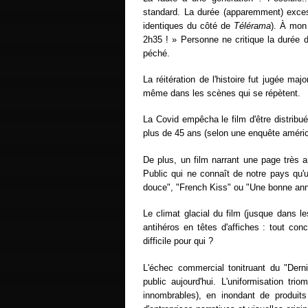
standard. La durée (apparemment) exce
identiques du côté de
Télérama
). À mon
2h35 ! » Personne ne critique la durée 
péché.
La réitération de l'histoire fut jugée ma
même dans les scènes qui se répètent.
La Covid empêcha le film d'être distribu
plus de 45 ans (selon une enquête améric
De plus, un film narrant une page très a
Public qui ne connaît de notre pays qu'
douce", "French Kiss" ou "Une bonne ann
Le climat glacial du film (jusque dans le
antihéros en têtes d'affiches : tout conc
difficile pour qui ?
L'échec commercial tonitruant du "Derni
public aujourd'hui. L'uniformisation tri
innombrables), en inondant de produits