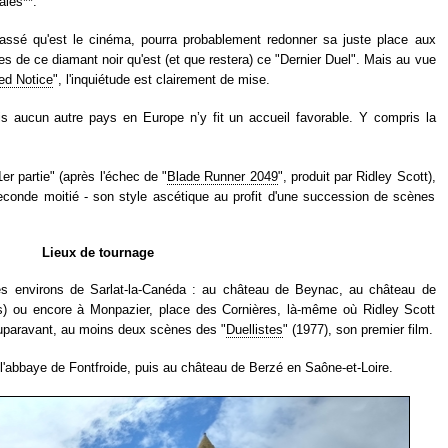
ales**.
passé qu'est le cinéma, pourra probablement redonner sa juste place aux
s de ce diamant noir qu'est (et que restera) ce "Dernier Duel". Mais au vue
ed Notice
", l'inquiétude est clairement de mise.
ais aucun autre pays en Europe n’y fit un accueil favorable. Y compris la
er partie" (après l'échec de "
Blade Runner 2049
", produit par Ridley Scott),
conde moitié - son style ascétique au profit d'une succession de scènes
Lieux de tournage
es environs de Sarlat-la-Canéda : au château de Beynac, au château de
s) ou encore à Monpazier, place des Cornières, là-même où Ridley Scott
auparavant, au moins deux scènes des "
Duellistes
" (1977), son premier film.
 l'abbaye de Fontfroide, puis au château de Berzé en Saône-et-Loire.