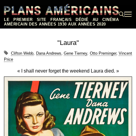
Aller
au
contenu
LE PREMIER SITE FRANÇAIS DÉDIÉ AU CINÉMA
AMÉRICAIN DES ANNÉES 1930 AUX ANNÉES 2020
Rechercher :
"Laura"
Clifton Webb
,
Dana Andrews
,
Gene Tierney
,
Otto Preminger
,
Vincent
Price
« I shall never forget the weekend Laura died. »