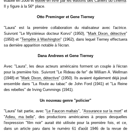
établie en 2008 et
éditée en livre par les éditions des
Cahiers du cinéma
.
e
Il y figure à la 56
place.
Otto Preminger et Gene Tierney
"Laura" est la première collaboration du réalisateur avec l'actrice.
Suivront "Le Mystérieux docteur Korvo" (1950), "
Mark Dixon, détective
"
(1950) et "
Tempête à Washington
" (1962), dans lequel Tierney effectuera
sa dernière apparition notable à l'écran.
Dana Andrews et Gene Tierney
Avec "Laura", les deux acteurs américains forment un couple à l'écran
pour la première fois. Suivront "Le Rideau de fer" de William A. Wellman
(1948) et "
Mark Dixon, détective
" (1950). Ils avaient également déjà joué
ensemble dans "La Route au tabac" de John Ford (1941) et "La Reine
des rebelles" de Irving Cummings (1941).
Un nouveau genre "policier"
"Laura" fait partie, avec "
Le Faucon maltais
", "
Assurance sur la mort
" et
"
Adieu, ma belle
", des productions américaines à propos desquelles
l'expression "film noir" aurait été utilisée pour la première fois, et ce,
dans un article paru dans le numéro 61 d'août 1946 de la revue de