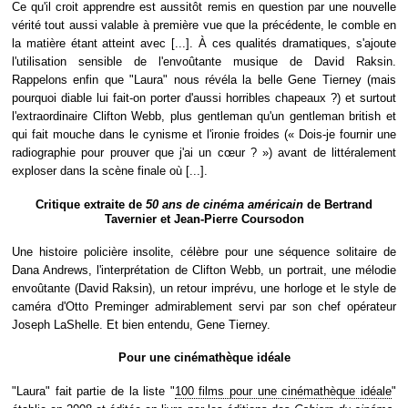
Ce qu'il croit apprendre est aussitôt remis en question par une nouvelle
vérité tout aussi valable à première vue que la précédente, le comble en
la matière étant atteint avec [...]. À ces qualités dramatiques, s'ajoute
l'utilisation sensible de l'envoûtante musique de David Raksin.
Rappelons enfin que "Laura" nous révéla la belle Gene Tierney (mais
pourquoi diable lui fait-on porter d'aussi horribles chapeaux ?) et surtout
l'extraordinaire Clifton Webb, plus gentleman qu'un gentleman british et
qui fait mouche dans le cynisme et l'ironie froides (« Dois-je fournir une
radiographie pour prouver que j'ai un cœur ? ») avant de littéralement
exploser dans la scène finale où [...].
Critique extraite de
50 ans de cinéma américain
de Bertrand
Tavernier et Jean-Pierre Coursodon
Une histoire policière insolite, célèbre pour une séquence solitaire de
Dana Andrews, l'interprétation de Clifton Webb, un portrait, une mélodie
envoûtante (David Raksin), un retour imprévu, une horloge et le style de
caméra d'Otto Preminger admirablement servi par son chef opérateur
Joseph LaShelle. Et bien entendu, Gene Tierney.
Pour une cinémathèque idéale
"Laura" fait partie de la liste "
100 films pour une cinémathèque idéale
"