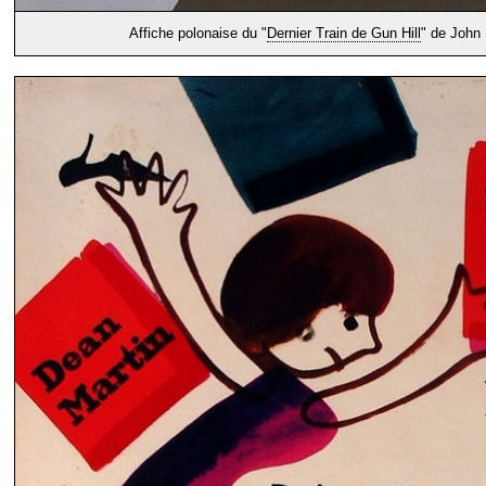
Affiche polonaise du "
Dernier Train de Gun Hill
" de John 