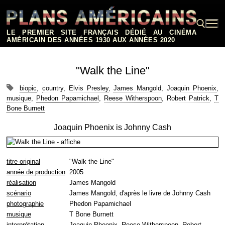
Aller
au
contenu
LE PREMIER SITE FRANÇAIS DÉDIÉ AU CINÉMA
AMÉRICAIN DES ANNÉES 1930 AUX ANNÉES 2020
Rechercher :
"Walk the Line"
biopic
,
country
,
Elvis Presley
,
James Mangold
,
Joaquin Phoenix
,
musique
,
Phedon Papamichael
,
Reese Witherspoon
,
Robert Patrick
,
T
Bone Burnett
Joaquin Phoenix is Johnny Cash
titre original
"Walk the Line"
année de production
2005
réalisation
James Mangold
scénario
James Mangold, d'après le livre de Johnny Cash
photographie
Phedon Papamichael
musique
T Bone Burnett
interprétation
Joaquin Phoenix, Reese Witherspoon, Robert