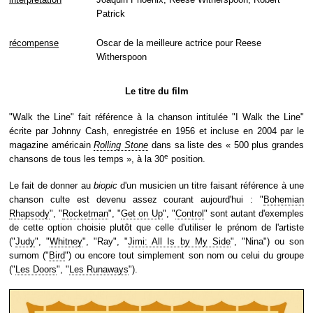
Patrick
récompense
Oscar de la meilleure actrice pour Reese
Witherspoon
Le titre du film
"Walk the Line" fait référence à la chanson intitulée "I Walk the Line"
écrite par Johnny Cash, enregistrée en 1956 et incluse en 2004 par le
magazine américain
Rolling Stone
dans sa liste des « 500 plus grandes
e
chansons de tous les temps », à la 30
position.
Le fait de donner au
biopic
d'un musicien un titre faisant référence à une
chanson culte est devenu assez courant aujourd'hui : "
Bohemian
Rhapsody
", "
Rocketman
", "
Get on Up
", "
Control
" sont autant d'exemples
de cette option choisie plutôt que celle d'utiliser le prénom de l'artiste
("
Judy
", "
Whitney
", "Ray", "
Jimi: All Is by My Side
", "Nina") ou son
surnom ("
Bird
") ou encore tout simplement son nom ou celui du groupe
("
Les Doors
", "
Les Runaways
").