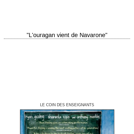
année de production 1977 réalisation Lewis Gilbert scénario Christopher
Wood et…
"L'ouragan vient de Navarone"
titre original "Force 10 from Navarone" année de production 1978
réalisation Guy Hamilton scénario d'après le roman d'Alistair MacLean de
1968 photographie Christopher Challis musique…
LE COIN DES ENSEIGNANTS