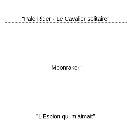
"Pale Rider - Le Cavalier solitaire"
titre original "Pale Rider" année de production 1985 réalisation Clint
Eastwood scénario Michael Butler et Dennis Shryack photographie
Bruce Surtees musique Lennie Niehaus interprétation Clint…
"Moonraker"
11e volet de la saga James Bond titre original "Moonraker" année de
production 1979 réalisation Lewis Gilbert scénario Christopher Wood,
d'après le roman éponyme de…
"L'Espion qui m'aimait"
10e volet de la saga James Bond titre original "The Spy Who Loved Me"