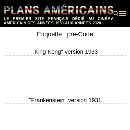
Aller
au
contenu
LE PREMIER SITE FRANÇAIS DÉDIÉ AU CINÉMA
AMÉRICAIN DES ANNÉES 1930 AUX ANNÉES 2020
Étiquette :
pre-Code
Rechercher :
"King Kong" version 1933
titre original "King Kong" année de production 1933 réalisation Merian C.
Cooper et Ernest B. Schoedsack (non crédités) scénario James
Ashmore Creelman et Ruth Rose…
"Frankenstein" version 1931
titre original "Frankenstein" année de production 1931 réalisation James
Whale scénario Garrett Fort et Francis Edward Faragoh, d'après le
roman "Frankenstein ou le Prométhée moderne"…