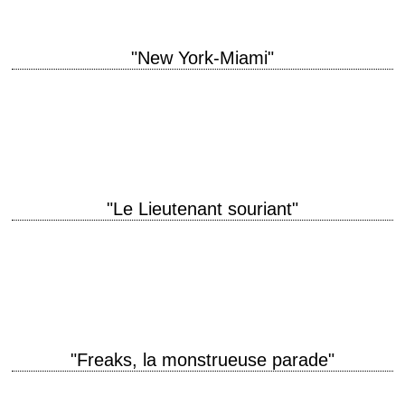
"New York-Miami"
Le premier film de l'histoire du cinéma à avoir raflé les 5 Oscars dits
"majeurs" titre original "It Happened One Night" année de production
1934…
"Le Lieutenant souriant"
« Girls who start with breakfast don't usually stay for supper. » titre
original "The Smiling Lieutenant" année de production 1931 réalisation
Ernst Lubitsch scénario…
"Freaks, la monstrueuse parade"
« We accept you, one of us! Gooble Gobble! » titre original "Freaks"