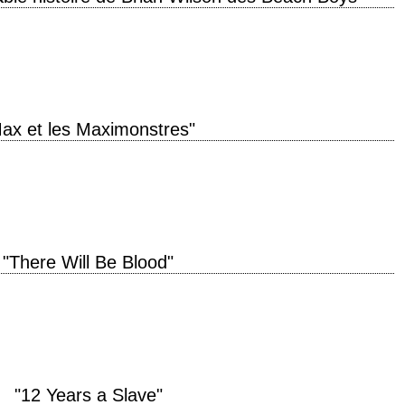
roduction 2014 réalisation Bill Pohlad scénario Oren Moverman et Michael A.
usique Atticus…
ax et les Maximonstres"
n. » titre original "Where the Wild Things Are" année de production 2009
"There Will Be Blood"
» titre original "There Will Be Blood" année de production 2007 réalisation
"12 Years a Slave"