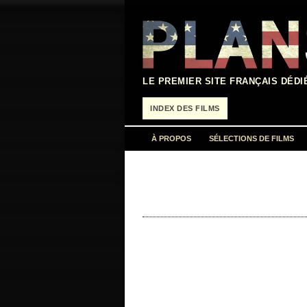
Aller
au
contenu
LE PREMIER SITE FRANÇAIS DÉDI
INDEX DES FILMS
À PROPOS
SÉLECTIONS DE FILMS
« A real loser is someone who's so afraid
année de production…