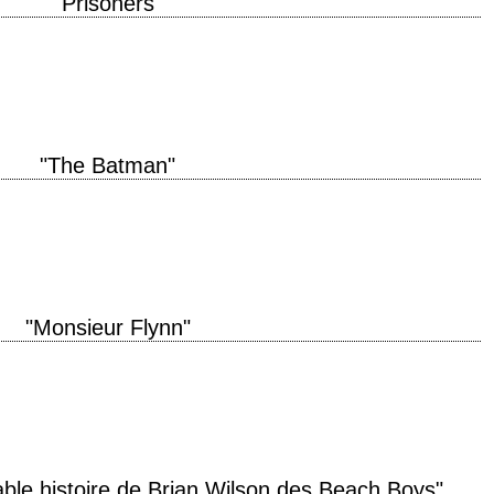
"Prisoners"
roduction 2013 réalisation Denis Villeneuve scénario Aaron Guzikowski
ann Jóhannsson interprétation Hugh Jackman, Jake Gyllenhaal, Viola…
"The Batman"
oduction 2022 réalisation Matt Reeves scénario Matt Reeves et Peter Craig
el Giacchino interprétation Robert…
"Monsieur Flynn"
oduction 2012 réalisation Paul Weitz scénario Paul Weitz, d'après le livre
 Nick…
able histoire de Brian Wilson des Beach Boys"