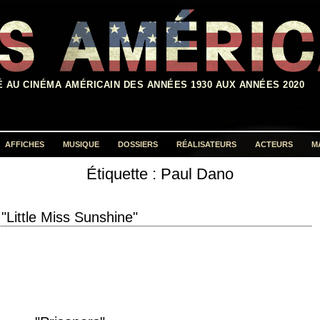
É AU CINÉMA AMÉRICAIN DES ANNÉES 1930 AUX ANNÉES 2020
AFFICHES
MUSIQUE
DOSSIERS
RÉALISATEURS
ACTEURS
M
Étiquette :
Paul Dano
Rechercher :
"Little Miss Sunshine"
 of not winning he doesn't even try. » titre original "Little Miss Sunshine"