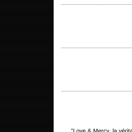
titre original "Prisoners" année de p
photographie Roger Deakins musique Jóh
titre original "The Batman" année de pr
photographie Greig Fraser musique Micha
titre original "Being Flynn" année de pr
"Another Bullshit Night in Suck City" de
"Love & Mercy, la vérit