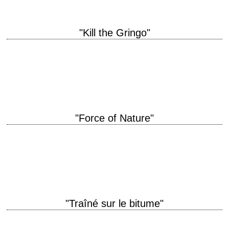
"Kill the Gringo"
titre original "Get the Gringo" année de production 2012 réalisation Adrian
Grunberg scénario Mel Gibson, Stacy Perskie et Adrian Grunberg
photographie Benoît Debie musique Antonio…
"Force of Nature"
titre original "Force of Nature" année de production 2020 réalisation
Michael Polish scénario Cory Miller photographie Jayson Crothers
musique Kubilay Uner production Randall Emmett, George…
"Traîné sur le bitume"
titre original "Dragged Across Concrete" année de production 2018