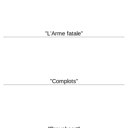
réalisation S. Craig Zahler scénario S. Craig Zahler photographie Benji
Bakshi musique Jeff Herriott et S.…
"L'Arme fatale"
« You're not trying to draw a psycho pension! You really are crazy! » titre
original "Lethal Weapon" année de production 1987 réalisation Richard
Donner…
"Complots"
« Serial killers. Serial killers only have two names. You ever notice that?
But lone gunmen assassins, they always have three names. John
Wilkes Booth, Lee…