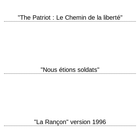
"The Patriot : Le Chemin de la liberté"
titre original "The Patriot" année de production 2000 réalisation Roland
Emmerich scénario Robert Rodat photographie Caleb Deschanel
musique John Williams interprétation Mel Gibson, Heath Ledger,…
"Nous étions soldats"
titre original "We Were Soldiers" année de production 2002 réalisation
Randall Wallace scénario Randall Wallace, d'après le livre de Harold G.
Moore et Joseph Lee…
"La Rançon" version 1996
titre original "Ransom" année de production 1996 réalisation Ron Howard
scénario Richard Price et Alexander Ignon, d'après le scénario de Cyril