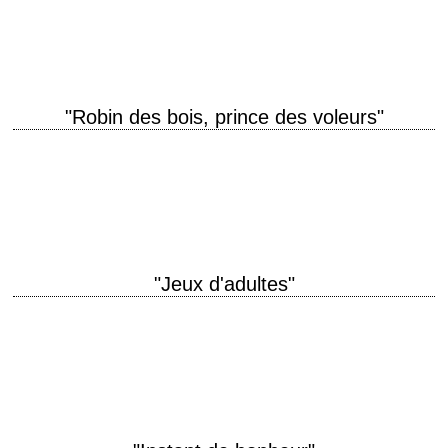
Coolidge scénario Elizabeth Anderson photographie Johnny E. Jensen
musique Cynthia Millar interprétation Patrick Swayze, Mary…
"Robin des bois, prince des voleurs"
titre original "Robin Hood: Prince of Thieves" année de production 1991
réalisation Kevin Reynolds scénario Pen Densham et John Watson
montage Peter Boyle photographie Douglas…
"Jeux d'adultes"
titre original "Consenting Adults" année de production 1992 réalisation
Alan J. Pakula scénario Matthew Chapman photographie Stephen
Goldblatt musique Michael Small production Alan J. Pakula…