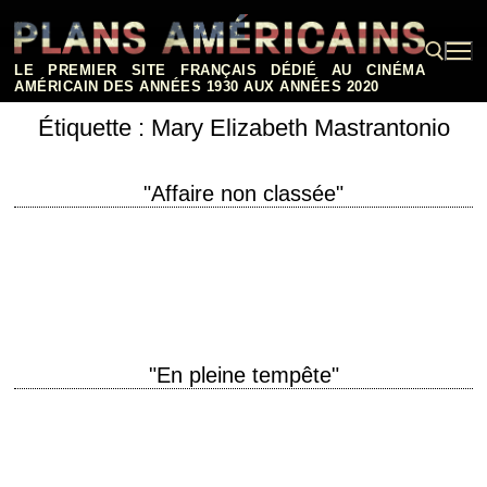
Aller
au
contenu
LE PREMIER SITE FRANÇAIS DÉDIÉ AU CINÉMA
AMÉRICAIN DES ANNÉES 1930 AUX ANNÉES 2020
Étiquette :
Mary Elizabeth Mastrantonio
Rechercher :
"Affaire non classée"
A father and a daughter, divided by a case, endangered by the truth. titre
original "Class Action" année de production 1991 réalisation Michael
Apted photographie…
"En pleine tempête"
titre original "The Perfect Storm" année de production 2000 réalisation
Wolfgang Petersen photographie John Seale musique James Horner
interprétation George Clooney, Mark Wahlberg, Diane Lane,…