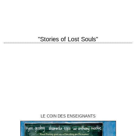
O'Connor musique Marvin Hamlisch interprétation Kevin Kline, Susan
Sarandon, Mary Elizabeth Mastrantonio, Harvey Keitel,…
"Stories of Lost Souls"
titre original "Stories of Lost Souls" année de production 2005 réalisation
Illeana Douglas, Deborra-Lee Furness, William Garcia, Paul Holmes,
Mark Palansky, Col Spector, Toa Stappard, Andrew Upton
interprétation…
LE COIN DES ENSEIGNANTS