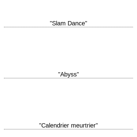
"Slam Dance"
titre original "Slam Dance" année de production 1987 réalisation Wayne
Wang interprétation Tom Hulce, Mary Elizabeth Mastrantonio, Virginia
Madsen, Harry Dean Stanton La critique de Sébastien Miguel pour…
"Abyss"
When you get there, you will understand. titre original "The Abyss" année
de production 1989 réalisation James Cameron scénario James
Cameron montage Howard E. Smith…
"Calendrier meurtrier"
titre original "The January Man" année de production 1989 réalisation Pat