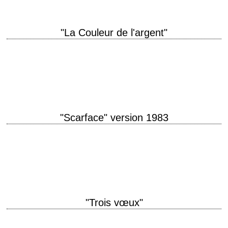
"La Couleur de l'argent"
The New Hustler and The Old Pro titre original "The Color of Money"
année de production 1986 réalisation Martin Scorsese scénario Richard
Price, d'après le…
"Scarface" version 1983
Cocaine leading to hemoglobin titre original "Scarface" année de
production 1983 réalisation Brian De Palma scénario Oliver Stone
photographie John A. Alonzo musique Giorgio Moroder…
"Trois vœux"
titre original "Three Wishes" année de production 1995 réalisation Martha