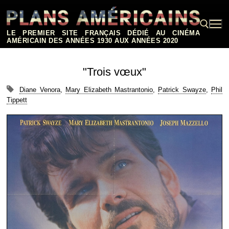
Aller
au
contenu
LE PREMIER SITE FRANÇAIS DÉDIÉ AU CINÉMA
AMÉRICAIN DES ANNÉES 1930 AUX ANNÉES 2020
Rechercher :
"Trois vœux"
Diane Venora
,
Mary Elizabeth Mastrantonio
,
Patrick Swayze
,
Phil
Tippett