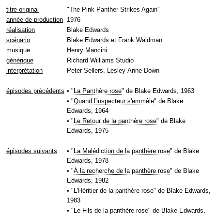
titre original
"The Pink Panther Strikes Again"
année de production
1976
réalisation
Blake Edwards
scénario
Blake Edwards et Frank Waldman
musique
Henry Mancini
générique
Richard Williams Studio
interprétation
Peter Sellers, Lesley-Anne Down
épisodes précédents
• "
La Panthère rose
" de Blake Edwards, 1963
• "
Quand l'inspecteur s'emmêle
" de Blake
Edwards, 1964
• "
Le Retour de la panthère rose
" de Blake
Edwards, 1975
épisodes suivants
• "
La Malédiction de la panthère rose
" de Blake
Edwards, 1978
• "
À la recherche de la panthère rose
" de Blake
Edwards, 1982
• "L'Héritier de la panthère rose" de Blake Edwards,
1983
• "Le Fils de la panthère rose" de Blake Edwards,