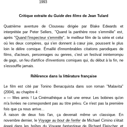
1993
Critique extraite du
Guide des films
de Jean Tulard
Quatrième aventure de Clouseau dirigée par Blake Edwards et
interprétée par Peter Sellers, "Quand la panthère rose s'emmêle" est,
après "
Quand l'inspecteur s'emmêle
", le meilleur film de la série et celui
où les deux compères, qui s'en donnent à cœur joie, poussent le plus
loin le délire comique. Émaillé d'innombrables citations parodiques de
films, d'acteurs, personnages ou genres, c'est un festival ininterrompu
de gags, un feu d'artifice d'inventions comiques qui, du début à la fin, ne
s'essouffle jamais.
Référence dans la littérature française
Le film est cité par Tonino Benacquista dans son roman "Malavita"
(2004), au chapitre 4 :
« — Mes amis ! La Cinémathèque a fait une erreur. Les bobines qu'on
m'a livrées ne correspondent pas au titre prévu. Ce n'est pas la première
fois que ça nous arrive...
À raison de deux fois l'an, ça devenait même un classique. En
novembre dernier, le
Voyage au bout de l'enfer
de Michael Cimino s'était
égaré dans les boîtes du
Voyage fantastique
de Richard Fleischer, et