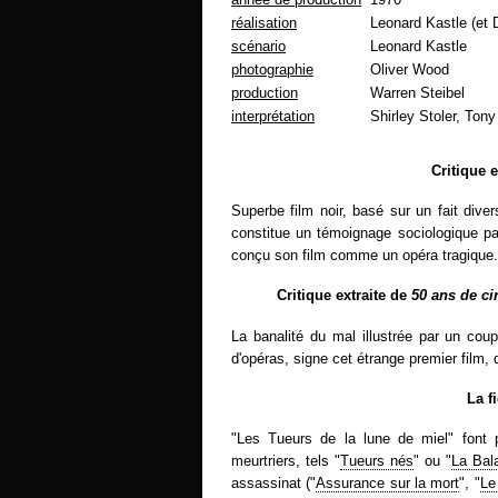
réalisation
Leonard Kastle (et 
scénario
Leonard Kastle
photographie
Oliver Wood
production
Warren Steibel
interprétation
Shirley Stoler, Ton
Critique 
Superbe film noir, basé sur un fait dive
constitue un témoignage sociologique pa
conçu son film comme un opéra tragique.
Critique extraite de
50 ans de c
La banalité du mal illustrée par un cou
d'opéras, signe cet étrange premier film, 
La f
"Les Tueurs de la lune de miel" font pa
meurtriers, tels "
Tueurs nés
" ou "
La Bal
assassinat ("
Assurance sur la mort
", "
Le