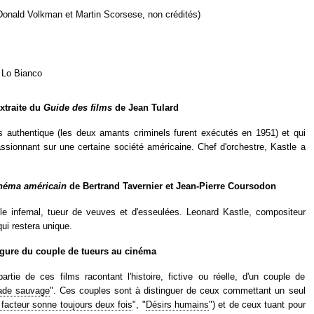
Donald Volkman et Martin Scorsese, non crédités)
y Lo Bianco
extraite du
Guide des films
de Jean Tulard
rs authentique (les deux amants criminels furent exécutés en 1951) et qui
ssionnant sur une certaine société américaine. Chef d'orchestre, Kastle a
inéma américain
de Bertrand Tavernier et Jean-Pierre Coursodon
ple infernal, tueur de veuves et d'esseulées. Leonard Kastle, compositeur
qui restera unique.
igure du couple de tueurs au cinéma
rtie de ces films racontant l'histoire, fictive ou réelle, d'un couple de
ade sauvage
". Ces couples sont à distinguer de ceux commettant un seul
 facteur sonne toujours deux fois
", "
Désirs humains
") et de ceux tuant pour