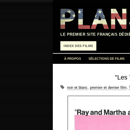
Aller
au
contenu
LE PREMIER SITE FRANÇAIS DÉDI
INDEX DES FILMS
À PROPOS
SÉLECTIONS DE FILMS
"Les 
noir et blanc
,
premier et dernier film
,