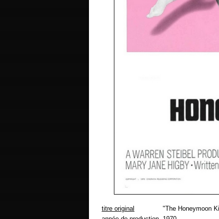
titre original
"The Honeymoon Kil
année de production
1970