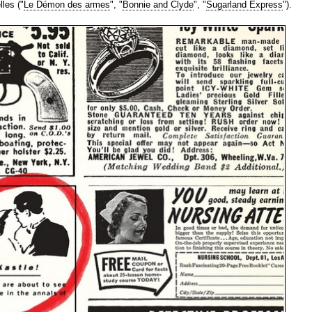
lles ("
Le Démon des armes
", "
Bonnie and Clyde
", "
Sugarland Express
").