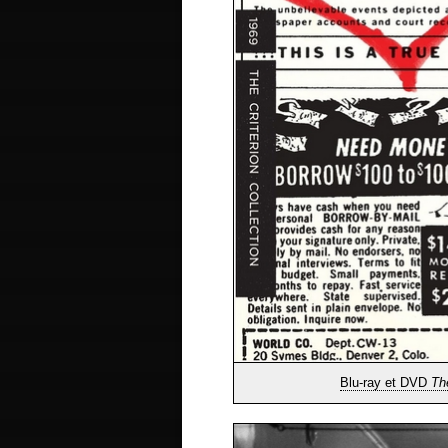
Blu-ray et DVD
Th