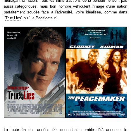
menaçant la nation. Tous les films d'actions de la période ne sont pas
aussi catégoriques, mais bon nombre véhiculent l'image d'une nation
parfaitement soudée face à l'adversité, voire idéalisée, comme dans
"
True Lies
" ou "Le Pacificateur".
La toute fin des années 90, cependant, semble déjà annoncer le