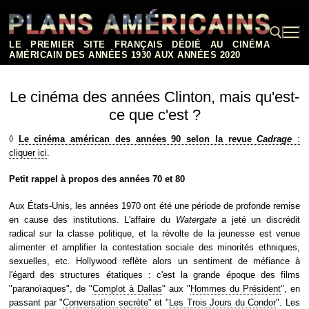
Aller
au
contenu
LE PREMIER SITE FRANÇAIS DÉDIÉ AU CINÉMA
AMÉRICAIN DES ANNÉES 1930 AUX ANNÉES 2020
Rechercher :
Le cinéma des années Clinton, mais qu'est-
ce que c'est ?
◊
Le cinéma américan des années 90 selon la revue
Cadrage
:
cliquer ici
.
Petit rappel à propos des années 70 et 80
Aux États-Unis, les années 1970 ont été une période de profonde remise
en cause des institutions. L'affaire du
Watergate
a jeté un discrédit
radical sur la classe politique, et la révolte de la jeunesse est venue
alimenter et amplifier la contestation sociale des minorités ethniques,
sexuelles, etc. Hollywood reflète alors un sentiment de méfiance à
l'égard des structures étatiques : c'est la grande époque des films
"paranoïaques", de "
Complot à Dallas
" aux "
Hommes du Président
", en
passant par "
Conversation secrète
" et "
Les Trois Jours du Condor
". Les