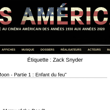
É AU CINÉMA AMÉRICAIN DES ANNÉES 1930 AUX ANNÉES 2020
AFFICHES
MUSIQUE
DOSSIERS
RÉALISATEURS
ACTEURS
M
Étiquette :
Zack Snyder
Rechercher :
oon - Partie 1 : Enfant du feu"
el Moon - Part One: A Child of Fire" année de production 2023 réalisation