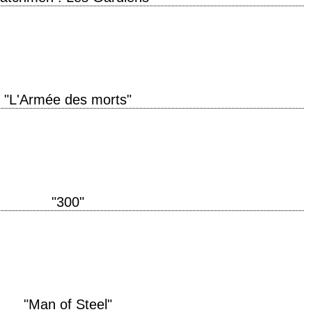
uction 2009 réalisation Zack Snyder scénario d'après le roman graphique
ons photographie Larry Fong…
"L'Armée des morts"
inal "Dawn of the Dead" année de production 2004 réalisation Zack Snyder
io de…
"300"
nal "300" année de production 2006 réalisation Zack Snyder scénario Zack
ank Miller et…
"Man of Steel"