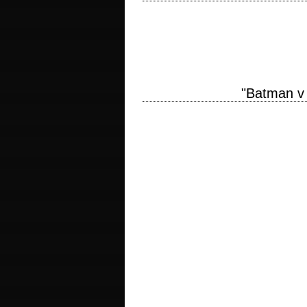
titre original "Man of Steel" année de p
Amir Mokri musique Hans Zimmer interpré
"Batman v 
titre original "Batman v Superman: Daw
Chris Terrio et David S. Goyer photogra