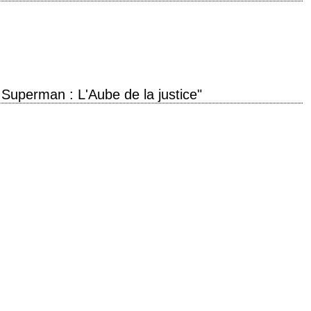
roduction 2013 réalisation Zack Snyder scénario David S. Goyer photographie
tation Henry Cavill,…
Superman : L'Aube de la justice"
n of Justice" année de production 2016 réalisation Zack Snyder scénario
phie Larry Fong…