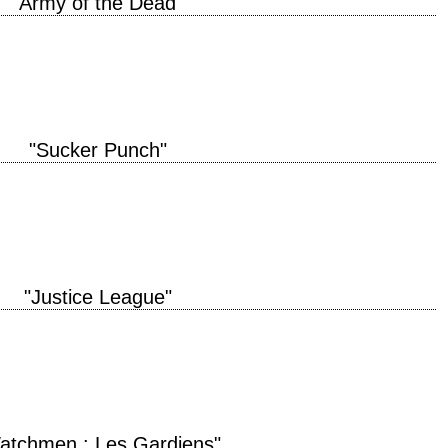
"Army of the Dead"
tre original "Army of the Dead" année de production 2021 réalisation Zack
ten…
"Sucker Punch"
titre original "Sucker Punch" année de production 2011 réalisation Zack
hibuya photographie Larry…
"Justice League"
"Justice League" année de production 2017 réalisation Zack Snyder musique
, Henry Cavill, Amy…
atchmen : Les Gardiens"