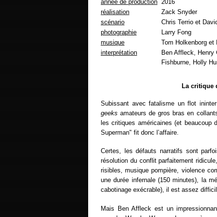
année de production
2016
réalisation
Zack Snyder
scénario
Chris Terrio et Dav
photographie
Larry Fong
musique
Tom Holkenborg et
interprétation
Ben Affleck, Henry
Fishburne, Holly H
La critique
Subissant avec fatalisme un flot ininte
geeks
amateurs de gros bras en collant
les critiques américaines (et beaucoup
Superman" fit donc l’affaire.
Certes, les défauts narratifs sont parfo
résolution du conflit parfaitement ridicu
risibles, musique pompière, violence com
une durée infernale (150 minutes), la méd
cabotinage exécrable), il est assez diffi
Mais Ben Affleck est un impressionnant