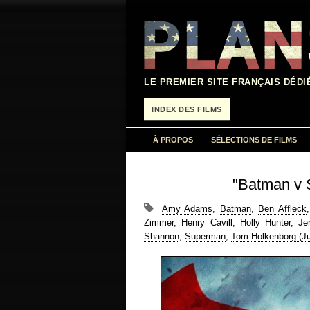
Aller
au
contenu
LE PREMIER SITE FRANÇAIS DÉDI
INDEX DES FILMS
À PROPOS
SÉLECTIONS DE FILMS
"Batman v S
Amy Adams
,
Batman
,
Ben Affleck
Zimmer
,
Henry Cavill
,
Holly Hunter
,
Je
Shannon
,
Superman
,
Tom Holkenborg (Ju