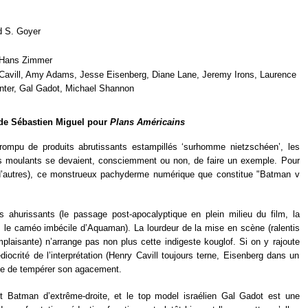
id S. Goyer
 Hans Zimmer
 Cavill, Amy Adams, Jesse Eisenberg, Diane Lane, Jeremy Irons, Laurence
unter, Gal Gadot, Michael Shannon
 de Sébastien Miguel pour
Plans Américains
rrompu de produits abrutissants estampillés ‘surhomme nietzschéen’, les
s moulants se devaient, consciemment ou non, de faire un exemple. Pour
 d’autres), ce monstrueux pachyderme numérique que constitue "Batman v
is ahurissants (le passage post-apocalyptique en plein milieu du film, la
le, le caméo imbécile d’Aquaman). La lourdeur de la mise en scène (ralentis
plaisante) n’arrange pas non plus cette indigeste kouglof. Si on y rajoute
iocrité de l’interprétation (Henry Cavill toujours terne, Eisenberg dans un
cile de tempérer son agacement.
 Batman d’extrême-droite, et le top model israélien Gal Gadot est une