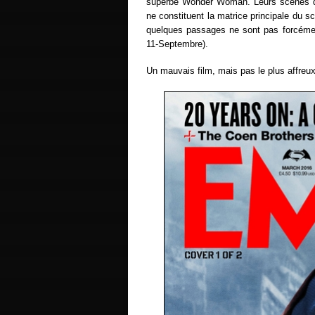
superbe Wonder Woman. Leurs scènes de co
ne constituent la matrice principale du sc
quelques passages ne sont pas forcémen
11-Septembre).
Un mauvais film, mais pas le plus affreu