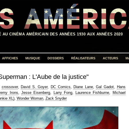
É AU CINÉMA AMÉRICAIN DES ANNÉES 1930 AUX ANNÉES 2020
AFFICHES
MUSIQUE
DOSSIERS
RÉALISATEURS
ACTEURS
M
Rechercher :
uperman : L'Aube de la justice"
,
crossover
,
David S. Goyer
,
DC Comics
,
Diane Lane
,
Gal Gadot
,
Hans
remy Irons
,
Jesse Eisenberg
,
Larry Fong
,
Laurence Fishburne
,
Michael
nkie XL)
,
Wonder Woman
,
Zack Snyder