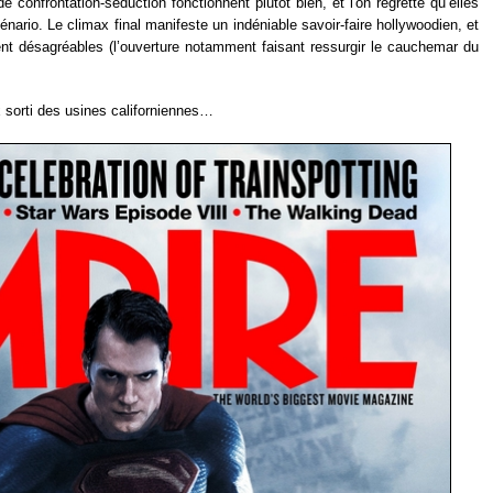
nfrontation-séduction fonctionnent plutôt bien, et l'on regrette qu’elles
énario. Le climax final manifeste un indéniable savoir-faire hollywoodien, et
t désagréables (l’ouverture notamment faisant ressurgir le cauchemar du
x sorti des usines californiennes…