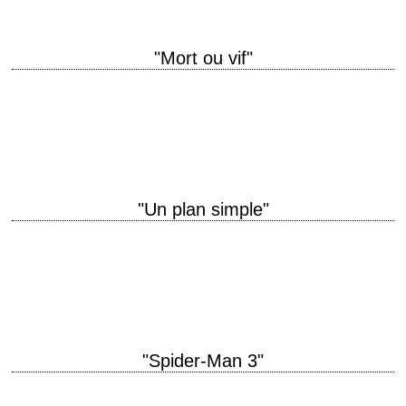
"Mort ou vif"
titre original "The Quick and the Dead" année de production 1995
réalisation Sam Raimi scénario Simon Moore photographie Dante
Spinotti musique Alan Silvestri montage Pietro…
"Un plan simple"
Le "Fargo" de Sam Raimi titre original "A Simple Plan" année de
production 1998 réalisation Sam Raimi musique Danny Elfman
interprétation Bill Paxton, Bridget Fonda,…
"Spider-Man 3"
titre original "Spider-Man 3" année de production 2007 réalisation Sam