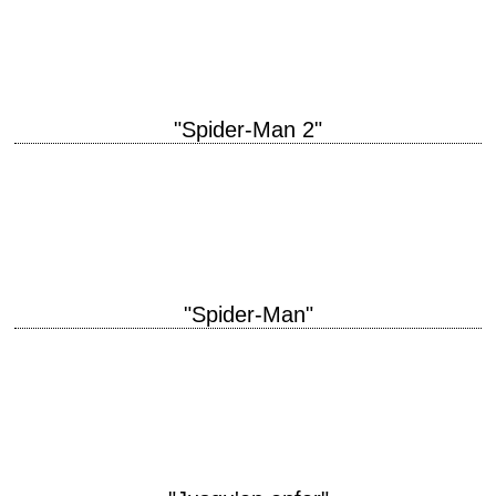
Raimi scénario Sam Raimi, Ivan Raimi et Alvin Sargent, d'après le comic
book de Stan…
"Spider-Man 2"
titre original "Spider-Man 2" année de production 2004 réalisation Sam
Raimi scénario Alvin Sargent, d'après le comic book de Stan Lee et
Steve Ditko photographie…
"Spider-Man"
« Remember, with great power comes great responsibility. » titre original
"Spider-Man" année de production 2002 réalisation Sam Raimi scénario
David Koepp, d'après le comic…