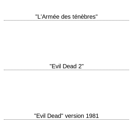
"L'Armée des ténèbres"
Evil Dead 3 titre original "Army of Darkness" année de production 1992
réalisation Sam Raimi scénario Sam Raimi et Ivan Raimi photographie
Bill Pope musique…
"Evil Dead 2"
titre original "Evil Dead II" année de production 1987 réalisation Sam
Raimi scénario Sam Raimi photographie Peter Deming musique Joseph
LoDuca interprétation Bruce Campbell …
"Evil Dead" version 1981
titre original "The Evil Dead" année de production 1981 réalisation Sam
Raimi scénario Sam Raimi musique Joseph LoDuca interprétation Bruce