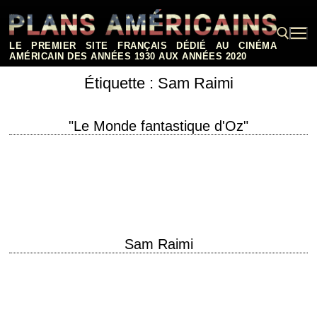
Aller
au
contenu
LE PREMIER SITE FRANÇAIS DÉDIÉ AU CINÉMA
AMÉRICAIN DES ANNÉES 1930 AUX ANNÉES 2020
Étiquette :
Sam Raimi
Rechercher :
"Le Monde fantastique d'Oz"
titre original "Oz the Great and Powerful" année de production 2013
réalisation Sam Raimi scénario d'après le roman "Le magicien d'Oz"
("The Wonderful Wizard of…
Sam Raimi
Le meilleur déniché par Plans Américains pour tous les inconditionnels
de Sam Raimi ! Les films de Sam Raimi © Faboolis Affiches alternatives
et autres…