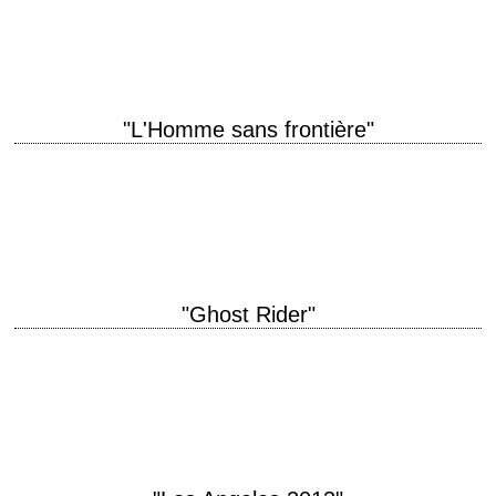
T. Heffron musique Charles Bernstein interprétation Peter Fonda, Susan
Saint James Critique extraite du Guide…
"L'Homme sans frontière"
L'acteur Peter Fonda passe derrière la caméra titre original "The Hired
Hand" année de production 1971 réalisation Peter Fonda scénario Alan
Sharp photographie Vilmos Zsigmond…
"Ghost Rider"
titre original "Ghost Rider" année de production 2007 réalisation Mark
Steven Johnson scénario d'après le comic book Marvel interprétation
Nicolas Cage, Eva Mendes, Matt Long,…