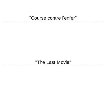
"Course contre l'enfer"
titre original "Race with the Devil" année de production 1975 réalisation
Jack Starrett interprétation Peter Fonda, Warren Oates
FilmsFantastiques.com, L'Encyclopédie du Cinéma Fantastique La
chronique…
"The Last Movie"
titre original "The Last Movie" année de production 1971 réalisation
Dennis Hopper scénario Stewart Stern photographie László Kovács
musique Severn Darden, Chabuca Granda, Kris Kristofferson…