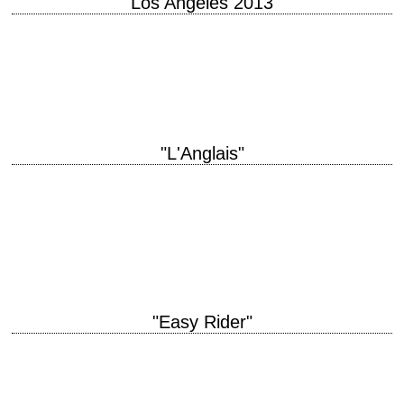
"Los Angeles 2013"
Carpenter nous refait le coup de "New York 1997", et c'est réussi ! titre
original "Escape from L.A." année de production 1996 réalisation John
Carpenter…
"L'Anglais"
titre original "The Limey" année de production 1999 réalisation Steven
Soderbergh scénario Lem Dobbs photographie Edward Lachman
musique Cliff Martinez interprétation Terence Stamp, Peter
Fonda, Lesley…
"Easy Rider"
« They're not scared of you. They're scared of what you represent to
'em. » titre original "Easy Rider" année de production 1969 réalisation
Dennis…