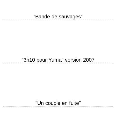
"Bande de sauvages"
« Well, Wild Hogs... ride hard or stay home. Oh, and guys... lose the
watches. » titre original "Wild Hogs" année de production 2007
réalisation…
"3h10 pour Yuma" version 2007
Le remake du classique de 1957 titre original "3:10 to Yuma" année de
production 2007 réalisation James Mangold scénario d'après la nouvelle
"Three-Ten to Yuma"…
"Un couple en fuite"
titre original "Outlaw Blues" année de production 1977 réalisation Richard