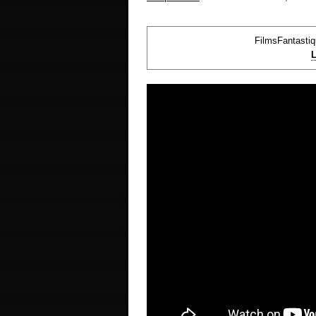
FilmsFantasti
L