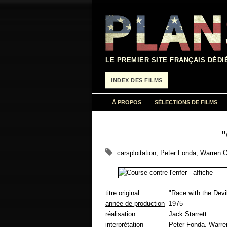
Aller
au
contenu
LE PREMIER SITE FRANÇAIS DÉDI
INDEX DES FILMS
À PROPOS
SÉLECTIONS DE FILMS
"
carsploitation
,
Peter Fonda
,
Warren 
titre original
"Race with the Devi
année de production
1975
réalisation
Jack Starrett
interprétation
Peter Fonda, Warre