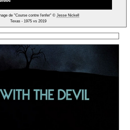
nage de "Course contre l'enfer" ©
Jesse Nickell
Texas - 1975 vs 2019