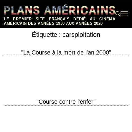
Aller
au
contenu
LE PREMIER SITE FRANÇAIS DÉDIÉ AU CINÉMA
AMÉRICAIN DES ANNÉES 1930 AUX ANNÉES 2020
Étiquette :
carsploitation
Rechercher :
"La Course à la mort de l'an 2000"
titre original "Death Race 2000" année de production 1975 réalisation
Paul Bartel scénario Robert Thom et Charles B. Griffith, d'après une
histoire de Ib Melchior…
"Course contre l'enfer"
titre original "Race with the Devil" année de production 1975 réalisation
Jack Starrett interprétation Peter Fonda, Warren Oates
FilmsFantastiques.com, L'Encyclopédie du Cinéma Fantastique La
chronique…