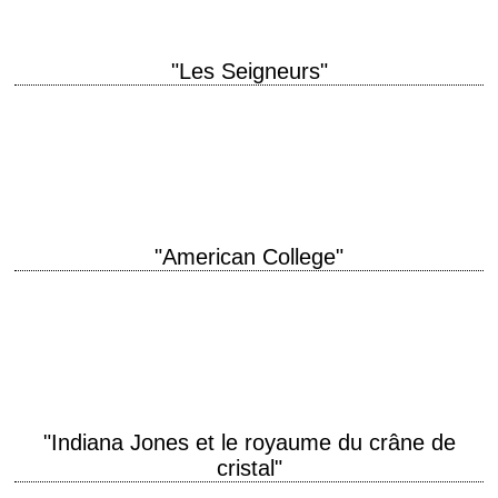
"Les Seigneurs"
Rivalité entre bandes titre original "The Wanderers" année de production
1979 réalisation Philip Kaufman scénario Rose Kaufman et Philip
Kaufman, d'après le roman éponyme de…
"American College"
titre original "National Lampoon's Animal House" année de production
1978 réalisation John Landis scénario Harold Ramis, Douglas Kenney et
Chris Miller photographie Charles Correll musique…
"Indiana Jones et le royaume du crâne de
cristal"