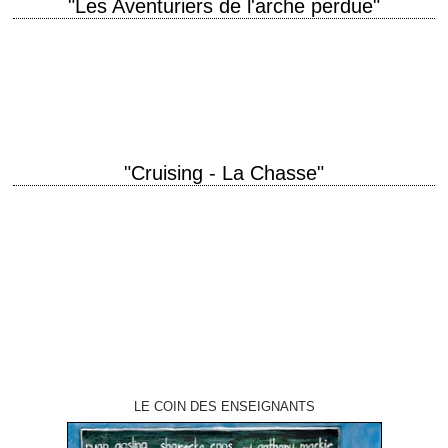
"Les Aventuriers de l'arche perdue"
titre original "Raiders of the Lost Ark" année de production 1981
réalisation Steven Spielberg scénario Lawrence Kasdan, d'après George
Lucas et Philip Kaufman photographie Douglas…
"Cruising - La Chasse"
titre original "Cruising" année de production 1980 réalisation William
Friedkin scénario William Friedkin, d'après le roman de Gerald Walker
montage Bud S. Smith photographie James…
LE COIN DES ENSEIGNANTS