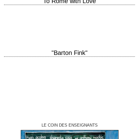
"To Rome with Love"
titre original "To Rome with Love" année de production 2012 réalisation
Woody Allen scénario Woody Allen photographie Darius Khondji
interprétation Judy Davis, Roberto Benigni, Alec…
"Barton Fink"
Hotel Earle : « A day or a lifetime » titre original "Barton Fink" année de
production 1991 réalisation Joel Coen scénario Joel et Ethan Coen
photographie…
LE COIN DES ENSEIGNANTS