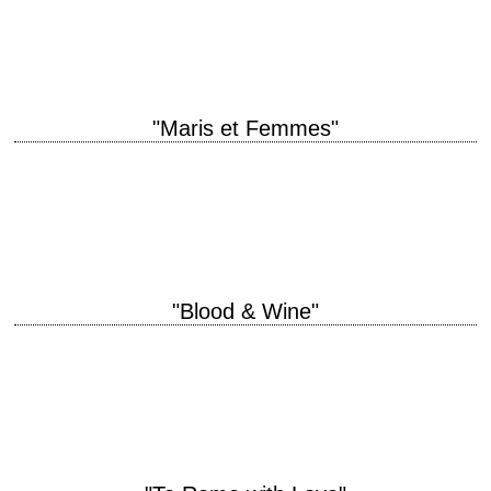
scénario Woody Allen montage Susan E. Morse photographie Carlo Di
Palma production Robert Greenhut interprétation…
"Maris et Femmes"
titre original "Husbands and Wives" année de production 1992 réalisation
Woody Allen scénario Woody Allen photographie Carlo Di Palma
interprétation Woody Allen, Mia Farrow, Sydney…
"Blood & Wine"
L'honneur entre voleurs, ça n'existe pas. C'est un mythe. titre original
"Blood and Wine" année de production 1996 réalisation Bob Rafelson
interprétation Jack Nicholson, Stephen…