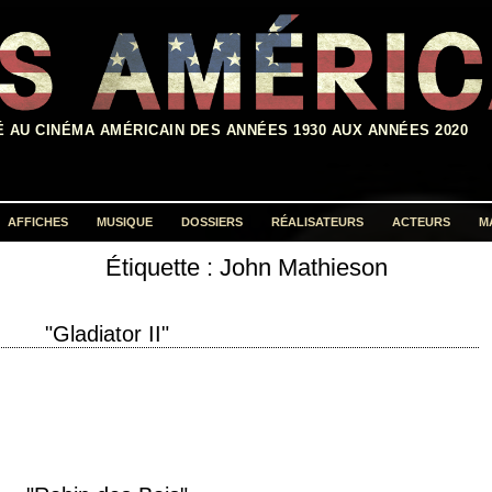
É AU CINÉMA AMÉRICAIN DES ANNÉES 1930 AUX ANNÉES 2020
AFFICHES
MUSIQUE
DOSSIERS
RÉALISATEURS
ACTEURS
M
Étiquette :
John Mathieson
Rechercher :
"Gladiator II"
roduction 2024 réalisation Ridley Scott scénario David Scarpa, d'après les
photographie John Mathieson musique…