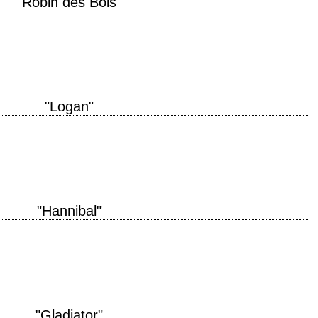
"Robin des Bois"
ngland, every man's home *is* his castle. » titre original "Robin Hood"
"Logan"
ion 2017 réalisation James Mangold scénario Scott Frank, James Mangold et
son musique Marco Beltrami interprétation…
"Hannibal"
tion 2001 réalisation Ridley Scott scénario David Mamet et Steven Zaillian,
rris photographie John…
"Gladiator"