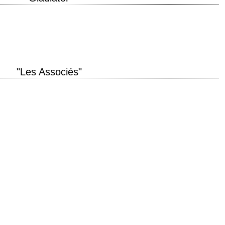
me a gladiator who defied an emperor. titre original "Gladiator" année de
 scénario…
"Les Associés"
de production 2003 réalisation Ridley Scott photographie John Mathieson
l, Alison Lohman La critique de Didier…