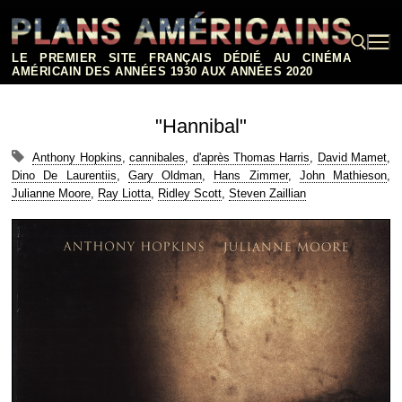
Aller
au
contenu
LE PREMIER SITE FRANÇAIS DÉDIÉ AU CINÉMA
AMÉRICAIN DES ANNÉES 1930 AUX ANNÉES 2020
Rechercher :
"Hannibal"
Anthony Hopkins
,
cannibales
,
d'après Thomas Harris
,
David Mamet
,
Dino De Laurentiis
,
Gary Oldman
,
Hans Zimmer
,
John Mathieson
,
Julianne Moore
,
Ray Liotta
,
Ridley Scott
,
Steven Zaillian