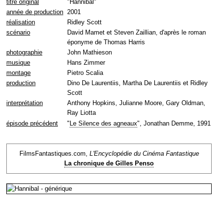
titre original
"Hannibal"
année de production
2001
réalisation
Ridley Scott
scénario
David Mamet et Steven Zaillian, d'après le roman
éponyme de Thomas Harris
photographie
John Mathieson
musique
Hans Zimmer
montage
Pietro Scalia
production
Dino De Laurentiis, Martha De Laurentiis et Ridley
Scott
interprétation
Anthony Hopkins, Julianne Moore, Gary Oldman,
Ray Liotta
épisode précédent
"
Le Silence des agneaux
", Jonathan Demme, 1991
FilmsFantastiques.com,
L'Encyclopédie du Cinéma Fantastique
La chronique de Gilles Penso