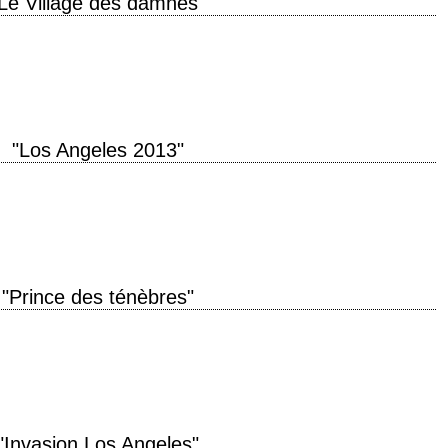
Le Village des damnés"
" année de production 1995 réalisation John Carpenter scénario David
cous de Midwich" de John…
"Los Angeles 2013"
ork 1997", et c'est réussi ! titre original "Escape from L.A." année de
ter…
"Prince des ténèbres"
ée de production 1987 réalisation John Carpenter scénario John Carpenter
n Carpenter et Alan Howarth…
"Invasion Los Angeles"