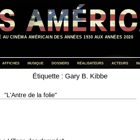
É AU CINÉMA AMÉRICAIN DES ANNÉES 1930 AUX ANNÉES 2020
AFFICHES
MUSIQUE
DOSSIERS
RÉALISATEURS
ACTEURS
M
Étiquette :
Gary B. Kibbe
Rechercher :
"L'Antre de la folie"
" année de production 1995 réalisation John Carpenter scénario Michael De
ue John Carpenter…