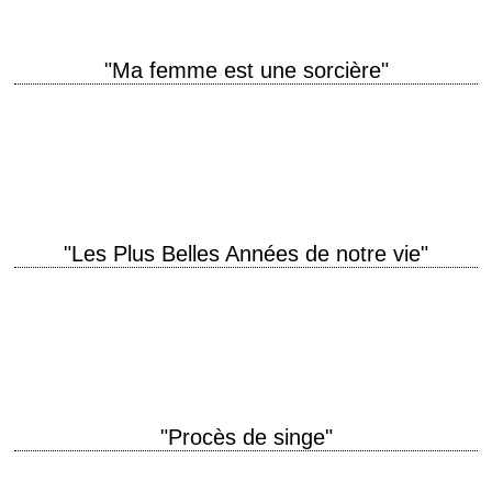
"Ma femme est une sorcière"
titre original "I Married a Witch" année de production 1942 réalisation
René Clair scénario Robert Pirosh et Marc Connelly, d'après de "The
Passionate Witch" de…
"Les Plus Belles Années de notre vie"
titre original "The Best Years of Our Lives" année de production 1946
réalisation William Wyler scénario Robert E. Sherwood, d'après le roman
"Glory for Me"…
"Procès de singe"
titre original "Inherit the Wind" année de production 1960 réalisation