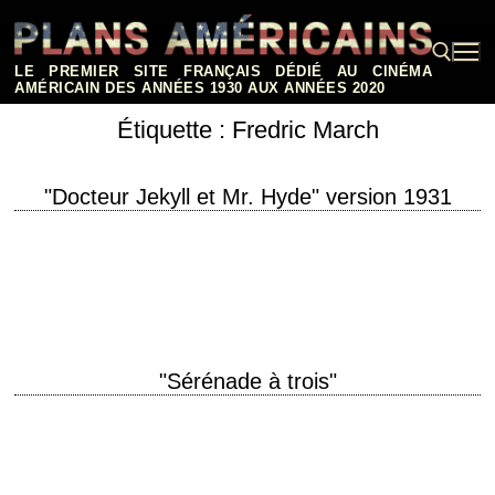
Aller
au
contenu
LE PREMIER SITE FRANÇAIS DÉDIÉ AU CINÉMA
AMÉRICAIN DES ANNÉES 1930 AUX ANNÉES 2020
Étiquette :
Fredric March
Rechercher :
"Docteur Jekyll et Mr. Hyde" version 1931
La première adaptation pour le cinéma parlant du célèbre roman de
Stevenson titre original "Dr. Jekyll and Mr. Hyde" année de production
1931 réalisation Rouben…
"Sérénade à trois"
« It's true we had a gentleman's agreement, but unfortunately, I am no
gentleman. » titre original "Design for Living" année de production 1933
réalisation…