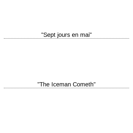
Stanley Kramer scénario Nedrick Young (sous le nom de Nathan E.
Douglas) et Harold Jacob…
"Sept jours en mai"
titre original "Seven Days in May" année de production 1964 réalisation
John Frankenheimer scénario Rod Serling, d'après le roman de Fletcher
Knebel et Charles W.…
"The Iceman Cometh"
titre original "The Iceman Cometh" année de production 1973 réalisation
John Frankenheimer scénario Thomas Quinn Curtiss, d'après la pièce
éponyme ("Le marchand de glace est…