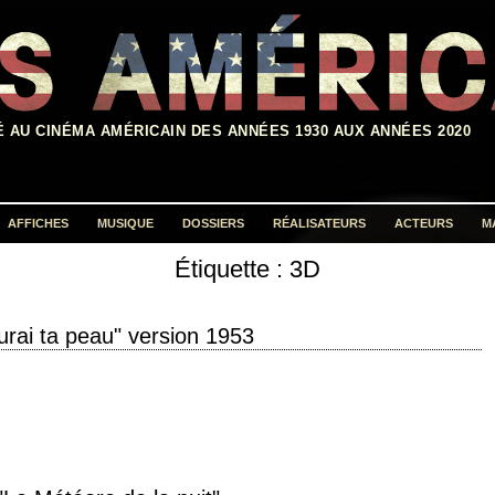
É AU CINÉMA AMÉRICAIN DES ANNÉES 1930 AUX ANNÉES 2020
AFFICHES
MUSIQUE
DOSSIERS
RÉALISATEURS
ACTEURS
M
Étiquette :
3D
Rechercher :
aurai ta peau" version 1953
l "I, the Jury" année de production 1953 réalisation Harry Essex scénario
 de…