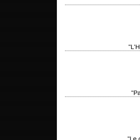
titre original "It Came from Outer Spac
d'après la nouvelle "The Meteor" de Ray
"L'
« To you they are wax, but to me, their
production 1953…
"Pa
Le premier film RKO en 3D titre origi
scénario Oscar Millard et Sydney Boehm
"Le 