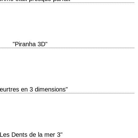
 de production 1954 réalisation Alfred Hitchcock scénario Frederick Knott,
ographie Robert Burks…
"Piranha 3D"
uction 2010 réalisation Alexandre Aja interprétation Richard Dreyfuss, Ving
yd, Eli Roth, Jerry O'Connell version…
eurtres en 3 dimensions"
Friday the 13th Part III" année de production 1982 réalisation Steve Miner
n, d'après…
"Les Dents de la mer 3"