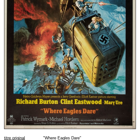
titre original
"Where Eagles Dare"