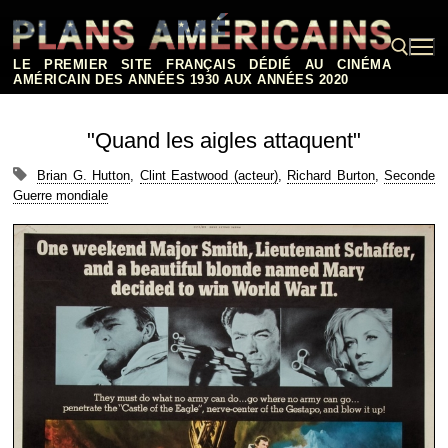
Aller
au
contenu
LE PREMIER SITE FRANÇAIS DÉDIÉ AU CINÉMA
AMÉRICAIN DES ANNÉES 1930 AUX ANNÉES 2020
Rechercher :
"Quand les aigles attaquent"
Brian G. Hutton
,
Clint Eastwood (acteur)
,
Richard Burton
,
Seconde
Guerre mondiale