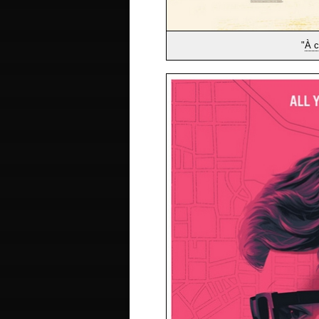
"
À c