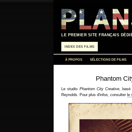
Aller
au
contenu
LE PREMIER SITE FRANÇAIS DÉDI
INDEX DES FILMS
À PROPOS
SÉLECTIONS DE FILMS
Phantom City
Le studio
Phantom City Creative
, basé
Reynolds. Pour plus d'infos, consulter
le 