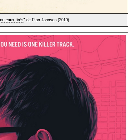
outeaux tirés
" de Rian Johnson (2019)