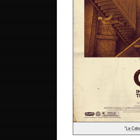
"
La Caba