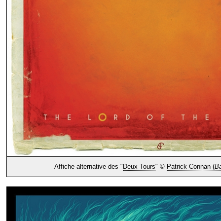
Affiche alternative des "
Deux Tours
" ©
Patrick Connan (
Ba