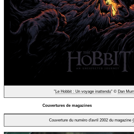
"
Le Hobbit : Un voyage inattendu
" ©
Dan Mum
Couvertures de magazines
Couverture du numéro d'avril 2002 du magazine