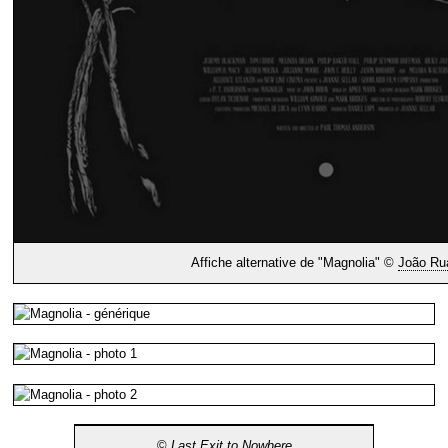
Affiche alternative de "Magnolia" ©
João Ru
©
Last Exit to Nowhere