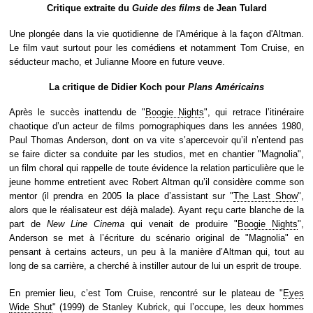
Critique extraite du
Guide des films
de Jean Tulard
Une plongée dans la vie quotidienne de l'Amérique à la façon d'Altman.
Le film vaut surtout pour les comédiens et notamment Tom Cruise, en
séducteur macho, et Julianne Moore en future veuve.
La critique de Didier Koch pour
Plans Américains
Après le succès inattendu de "
Boogie Nights
", qui retrace l’itinéraire
chaotique d’un acteur de films pornographiques dans les années 1980,
Paul Thomas Anderson, dont on va vite s’apercevoir qu’il n’entend pas
se faire dicter sa conduite par les studios, met en chantier "Magnolia",
un film choral qui rappelle de toute évidence la relation particulière que le
jeune homme entretient avec Robert Altman qu’il considère comme son
mentor (il prendra en 2005 la place d’assistant sur "
The Last Show
",
alors que le réalisateur est déjà malade). Ayant reçu carte blanche de la
part de
New Line Cinema
qui venait de produire "
Boogie Nights
",
Anderson se met à l’écriture du scénario original de "Magnolia" en
pensant à certains acteurs, un peu à la manière d’Altman qui, tout au
long de sa carrière, a cherché à instiller autour de lui un esprit de troupe.
En premier lieu, c’est Tom Cruise, rencontré sur le plateau de "
Eyes
Wide Shut
" (1999) de Stanley Kubrick, qui l’occupe, les deux hommes