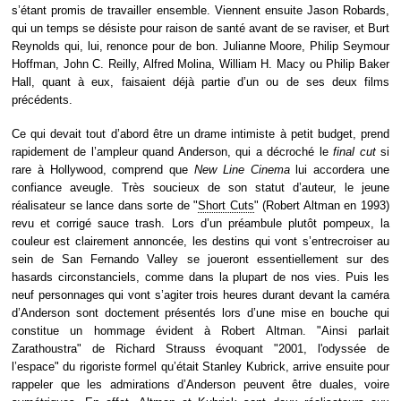
s’étant promis de travailler ensemble. Viennent ensuite Jason Robards,
qui un temps se désiste pour raison de santé avant de se raviser, et Burt
Reynolds qui, lui, renonce pour de bon. Julianne Moore, Philip Seymour
Hoffman, John C. Reilly, Alfred Molina, William H. Macy ou Philip Baker
Hall, quant à eux, faisaient déjà partie d’un ou de ses deux films
précédents.
Ce qui devait tout d’abord être un drame intimiste à petit budget, prend
rapidement de l’ampleur quand Anderson, qui a décroché le
final cut
si
rare à Hollywood, comprend que
New Line Cinema
lui accordera une
confiance aveugle. Très soucieux de son statut d’auteur, le jeune
réalisateur se lance dans sorte de "
Short Cuts
" (Robert Altman en 1993)
revu et corrigé sauce trash. Lors d’un préambule plutôt pompeux, la
couleur est clairement annoncée, les destins qui vont s’entrecroiser au
sein de San Fernando Valley se joueront essentiellement sur des
hasards circonstanciels, comme dans la plupart de nos vies. Puis les
neuf personnages qui vont s’agiter trois heures durant devant la caméra
d’Anderson sont doctement présentés lors d’une mise en bouche qui
constitue un hommage évident à Robert Altman. "Ainsi parlait
Zarathoustra" de Richard Strauss évoquant "2001, l'odyssée de
l’espace" du rigoriste formel qu’était Stanley Kubrick, arrive ensuite pour
rappeler que les admirations d’Anderson peuvent être duales, voire