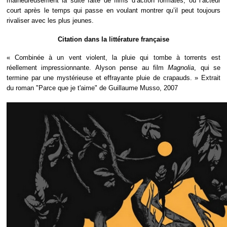
malheureusement la suite faite de films d’action formatés, où l’acteur
court après le temps qui passe en voulant montrer qu’il peut toujours
rivaliser avec les plus jeunes.
Citation dans la littérature française
« Combinée à un vent violent, la pluie qui tombe à torrents est
réellement impressionnante. Alyson pense au film
Magnolia
, qui se
termine par une mystérieuse et effrayante pluie de crapauds. » Extrait
du roman "Parce que je t'aime" de Guillaume Musso, 2007