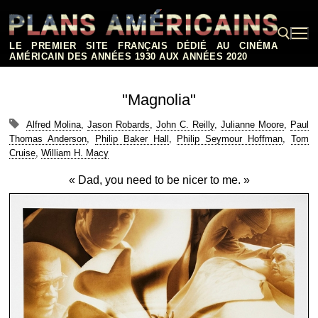
Aller
au
contenu
LE PREMIER SITE FRANÇAIS DÉDIÉ AU CINÉMA
AMÉRICAIN DES ANNÉES 1930 AUX ANNÉES 2020
Rechercher :
"Magnolia"
Alfred Molina
,
Jason Robards
,
John C. Reilly
,
Julianne Moore
,
Paul
Thomas Anderson
,
Philip Baker Hall
,
Philip Seymour Hoffman
,
Tom
Cruise
,
William H. Macy
« Dad, you need to be nicer to me. »