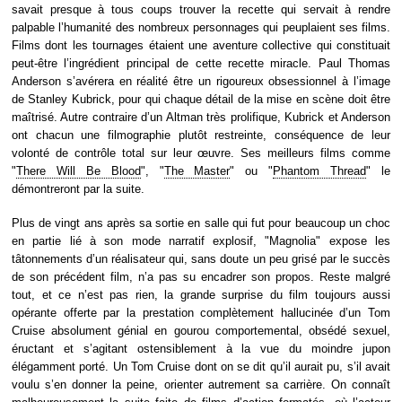
savait presque à tous coups trouver la recette qui servait à rendre
palpable l’humanité des nombreux personnages qui peuplaient ses films.
Films dont les tournages étaient une aventure collective qui constituait
peut-être l’ingrédient principal de cette recette miracle. Paul Thomas
Anderson s’avérera en réalité être un rigoureux obsessionnel à l’image
de Stanley Kubrick, pour qui chaque détail de la mise en scène doit être
maîtrisé. Autre contraire d’un Altman très prolifique, Kubrick et Anderson
ont chacun une filmographie plutôt restreinte, conséquence de leur
volonté de contrôle total sur leur œuvre. Ses meilleurs films comme
"
There Will Be Blood
", "
The Master
" ou "
Phantom Thread
" le
démontreront par la suite.
Plus de vingt ans après sa sortie en salle qui fut pour beaucoup un choc
en partie lié à son mode narratif explosif, "Magnolia" expose les
tâtonnements d’un réalisateur qui, sans doute un peu grisé par le succès
de son précédent film, n’a pas su encadrer son propos. Reste malgré
tout, et ce n’est pas rien, la grande surprise du film toujours aussi
opérante offerte par la prestation complètement hallucinée d’un Tom
Cruise absolument génial en gourou comportemental, obsédé sexuel,
éructant et s’agitant ostensiblement à la vue du moindre jupon
élégamment porté. Un Tom Cruise dont on se dit qu’il aurait pu, s’il avait
voulu s’en donner la peine, orienter autrement sa carrière. On connaît