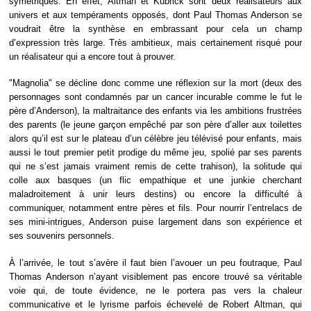
symétriques. En effet, Altman et Kubrick sont deux réalisateurs aux
univers et aux tempéraments opposés, dont Paul Thomas Anderson se
voudrait être la synthèse en embrassant pour cela un champ
d’expression très large. Très ambitieux, mais certainement risqué pour
un réalisateur qui a encore tout à prouver.
"Magnolia" se décline donc comme une réflexion sur la mort (deux des
personnages sont condamnés par un cancer incurable comme le fut le
père d’Anderson), la maltraitance des enfants via les ambitions frustrées
des parents (le jeune garçon empêché par son père d’aller aux toilettes
alors qu’il est sur le plateau d’un célèbre jeu télévisé pour enfants, mais
aussi le tout premier petit prodige du même jeu, spolié par ses parents
qui ne s’est jamais vraiment remis de cette trahison), la solitude qui
colle aux basques (un flic empathique et une junkie cherchant
maladroitement à unir leurs destins) ou encore la difficulté à
communiquer, notamment entre pères et fils. Pour nourrir l’entrelacs de
ses mini-intrigues, Anderson puise largement dans son expérience et
ses souvenirs personnels.
À l’arrivée, le tout s’avère il faut bien l’avouer un peu foutraque, Paul
Thomas Anderson n’ayant visiblement pas encore trouvé sa véritable
voie qui, de toute évidence, ne le portera pas vers la chaleur
communicative et le lyrisme parfois échevelé de Robert Altman, qui