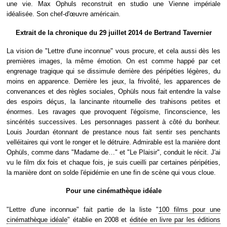
une vie. Max Ophuls reconstruit en studio une Vienne impériale
idéalisée. Son chef-d'œuvre américain.
Extrait de la chronique du 29 juillet 2014 de Bertrand Tavernier
La vision de "Lettre d'une inconnue" vous procure, et cela aussi dès les
premières images, la même émotion. On est comme happé par cet
engrenage tragique qui se dissimule derrière des péripéties légères, du
moins en apparence. Derrière les jeux, la frivolité, les apparences de
convenances et des règles sociales, Ophüls nous fait entendre la valse
des espoirs déçus, la lancinante ritournelle des trahisons petites et
énormes. Les ravages que provoquent l'égoïsme, l'inconscience, les
sincérités successives. Les personnages passent à côté du bonheur.
Louis Jourdan étonnant de prestance nous fait sentir ses penchants
velléitaires qui vont le ronger et le détruire. Admirable est la manière dont
Ophüls, comme dans "Madame de…" et "Le Plaisir", conduit le récit. J'ai
vu le film dix fois et chaque fois, je suis cueilli par certaines péripéties,
la manière dont on solde l'épidémie en une fin de scène qui vous cloue.
Pour une cinémathèque idéale
"Lettre d'une inconnue" fait partie de la liste "
100 films pour une
cinémathèque idéale
" établie en 2008 et
éditée en livre par les éditions