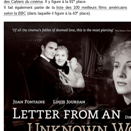
e
des
Cahiers du cinéma
. Il y figure à la 91
place.
Il fait également partie de la
liste des 100 meilleurs films américains
e
selon la
BBC
(dans laquelle il figure à la 43
place).