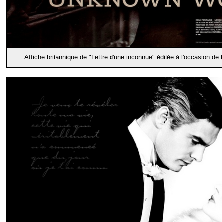
Affiche britannique de "Lettre d'une inconnue" éditée à l'occasion de 