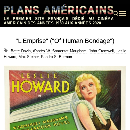
Aller
au
contenu
LE PREMIER SITE FRANÇAIS DÉDIÉ AU CINÉMA
AMÉRICAIN DES ANNÉES 1930 AUX ANNÉES 2020
Rechercher :
"L'Emprise" ("Of Human Bondage")
Bette Davis
,
d'après W. Somerset Maugham
,
John Cromwell
,
Leslie
Howard
,
Max Steiner
,
Pandro S. Berman