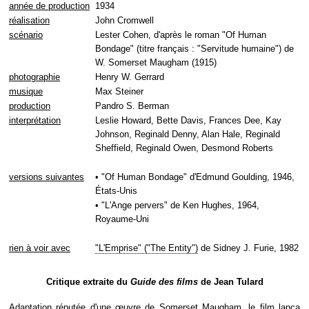
année de production
1934
réalisation
John Cromwell
scénario
Lester Cohen, d'après le roman "Of Human
Bondage" (titre français : "Servitude humaine") de
W. Somerset Maugham (1915)
photographie
Henry W. Gerrard
musique
Max Steiner
production
Pandro S. Berman
interprétation
Leslie Howard, Bette Davis, Frances Dee, Kay
Johnson, Reginald Denny, Alan Hale, Reginald
Sheffield, Reginald Owen, Desmond Roberts
versions suivantes
• "Of Human Bondage" d'Edmund Goulding, 1946,
États-Unis
• "L'Ange pervers" de Ken Hughes, 1964,
Royaume-Uni
rien à voir avec
"L'Emprise" ("The Entity")
de Sidney J. Furie, 1982
Critique extraite du
Guide des films
de Jean Tulard
Adaptation réputée d'une œuvre de Somerset Maugham, le film lança