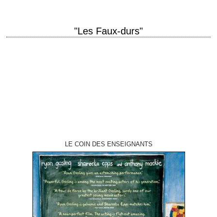
"Les Faux-durs"
titre original "Semi-Tough" année de production 1977 réalisation Michael
Ritchie scénario Walter Bernstein photographie Charles Rosher Jr.
interprétation Burt Reynolds, Kris Kristofferson, Jill Clayburgh, Robert…
LE COIN DES ENSEIGNANTS