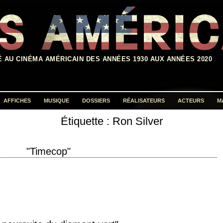
É AU CINÉMA AMÉRICAIN DES ANNÉES 1930 AUX ANNÉES 2020
AFFICHES
MUSIQUE
DOSSIERS
RÉALISATEURS
ACTEURS
M
Étiquette :
Ron Silver
Rechercher :
"Timecop"
tion 1994 réalisation Peter Hyams scénario d'après Mike Richardson et Mark
ique Mark Isham interprétation Jean-Claude…