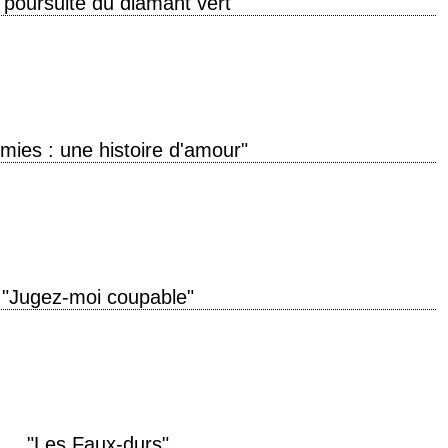
a poursuite du diamant vert"
perdue" titre original "Romancing the Stone" année de production 1984
ie Dean Cundey musique Alan Silvestri…
mies : une histoire d'amour"
ould lie down a prostitute and get up a virgin. » titre original "Enemies, A
"Jugez-moi coupable"
e de production 2006 réalisation Sidney Lumet scénario Sidney Lumet
 Vin Diesel, Peter Dinklage, Ron Silver,…
"Les Faux-durs"