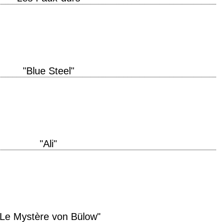
production 1977 réalisation Michael Ritchie scénario Walter Bernstein
ation Burt Reynolds, Kris Kristofferson, Jill Clayburgh, Robert…
"Blue Steel"
uction 1990 réalisation Kathryn Bigelow scénario Kathryn Bigelow et Eric Red
iedel production Edward…
"Ali"
 "Ali" année de production 2001 réalisation Michael Mann scénario Eric Roth
Lubezki interprétation…
"Le Mystère von Bülow"