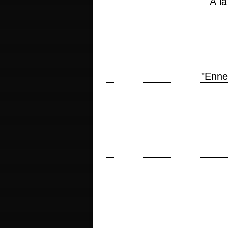
"À l
Copié sur "Les Aventuriers de l'arche 
réalisation Robert Zemeckis photograph
"Enne
« If every man had his way, every woman w
Love…
titre original "Find Me Guilty" anné
photographie Ron Fortunato interprétation