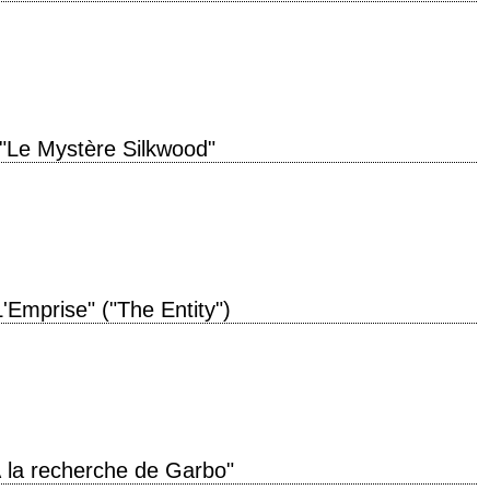
ée de production 1990 réalisation Barbet Schroeder scénario Nicholas Kazan,
otographie Luciano Tovoli musique…
"Le Mystère Silkwood"
uction 1983 réalisation Mike Nichols scénario Nora Ephron et Alice Arlen
slav Ondrícek musique Georges Delerue…
L'Emprise" ("The Entity")
ction 1982 réalisation Sidney J. Furie scénario Frank De Felitta, d'après son
aphie Stephen…
 la recherche de Garbo"