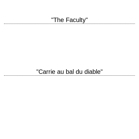
"The Faculty"
Parodie de "L'invasion des profanateurs de sépultures" titre original "The
Faculty" année de production 1998 réalisation Robert Rodriguez scénario
Kevin Williamson interprétation Josh Hartnett, Elijah…
"Carrie au bal du diable"
La première adaptation cinématographique d'un roman de Stephen King
titre original "Carrie" année de production 1976 réalisation Brian De
Palma scénario Lawrence D. Cohen, d'après…