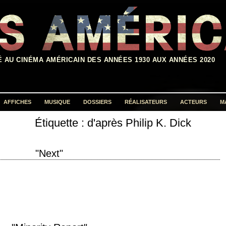
É AU CINÉMA AMÉRICAIN DES ANNÉES 1930 AUX ANNÉES 2020
AFFICHES
MUSIQUE
DOSSIERS
RÉALISATEURS
ACTEURS
M
Étiquette :
d'après Philip K. Dick
Rechercher :
"Next"
on 2007 réalisation Lee Tamahori scénario d'après la nouvelle "The Golden
 Philip K.…