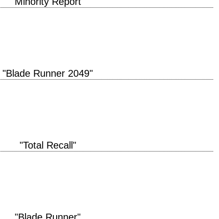
"Minority Report"
Minority Report" année de production 2002 réalisation Steven Spielberg
rès la nouvelle éponyme de…
"Blade Runner 2049"
ée de production 2017 réalisation Denis Villeneuve scénario d'après les
am of Electric Sheep?" de…
"Total Recall"
e original "Total Recall" année de production 1990 réalisation Paul Verhoeven
lle "Souvenirs…
"Blade Runner"