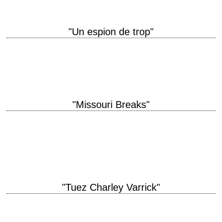
"Un espion de trop"
« The woods are lovely, dark, and deep, But I have promises to keep,
And miles to go before I sleep, And miles to go before…
"Missouri Breaks"
titre original "The Missouri Breaks" année de production 1976 réalisation
Arthur Penn scénario Thomas McGuane (et Robert Towne, non crédité)
photographie Michael C. Butler musique…
"Tuez Charley Varrick"
titre original "Charley Varrick" année de production 1973 réalisation Don
Siegel photographie Michael C. Butler musique Lalo Schifrin