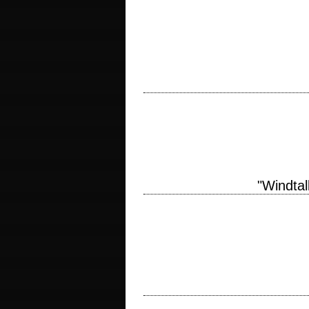
titre original "Avengers: Age of Ultron
photographie Ben Davis musique Danny E
« We're sort of like a team. "Earth's Migh
2012 réalisation Joss Whedon scénario…
"Windtal
titre original "Windtalkers" année de pr
James Horner interprétation Nicolas Ca