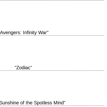
e de production 2019 réalisation Anthony Russo et Joe Russo musique Alan
., Chris Evans, Mark Ruffalo,…
"Avengers: Infinity War"
 année de production 2018 réalisation Anthony Russo et Joe Russo musique
, Robert Downey Jr., Chris…
"Zodiac"
ion 2007 réalisation David Fincher scénario James Vanderbilt, d'après les
us Wall photographie Harris Savides…
 Sunshine of the Spotless Mind"