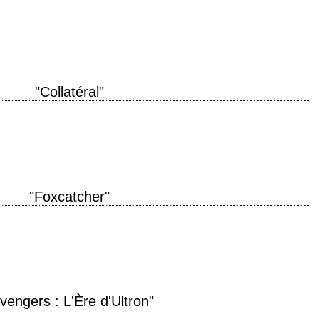
itre original "Eternal Sunshine of the Spotless Mind" année de production
 Michel Gondry, Charlie…
"Collatéral"
roduction 2004 réalisation Michael Mann photographie Dion Beebe musique
 Cruise, Jamie Foxx, Jada Pinkett Smith,…
"Foxcatcher"
uction 2014 réalisation Bennett Miller interprétation Steve Carell, Channing
nessa Redgrave, Anthony Michael Hall récompense…
vengers : L'Ère d'Ultron"