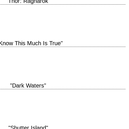
"Thor: Ragnarok"
production 2017 réalisation Taika Waititi scénario Eric Pearson, Craig Kyle
 book de…
 Know This Much Is True"
e" année de production 2020 réalisation Derek Cianfrance scénario Derek
de Wally Lamb…
"Dark Waters"
elieve that it'll protect us, but that's a lie. We protect us. We do. Nobody
"Shutter Island"