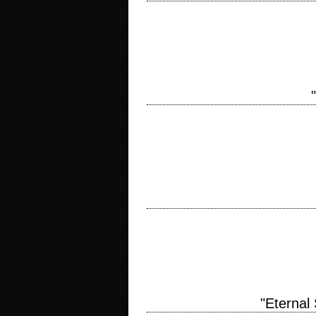
titre original "Avengers: Endgame" anné
Silvestri interprétation Robert Downey Jr
titre original "Avengers: Infinity War"
Alan Silvestri interprétation Chris Evans
titre original "Zodiac" année de product
livres de Robert Graysmith montage Ang
"Eternal