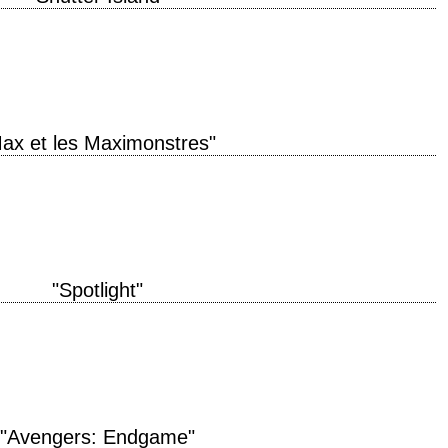
e production 2010 réalisation Martin Scorsese scénario Laeta Kalogridis,
hane photographie Robert Richardson montage…
ax et les Maximonstres"
n. » titre original "Where the Wild Things Are" année de production 2009
"Spotlight"
 bastards, people would know. – Maybe they do. » titre original "Spotlight"
"Avengers: Endgame"