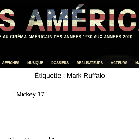
É AU CINÉMA AMÉRICAIN DES ANNÉES 1930 AUX ANNÉES 2020
AFFICHES
MUSIQUE
DOSSIERS
RÉALISATEURS
ACTEURS
M
Étiquette :
Mark Ruffalo
Rechercher :
"Mickey 17"
duction 2025 réalisation Bong Joon-ho scénario Bong Joon-ho, d'après le
) photographie Darius Khondji…