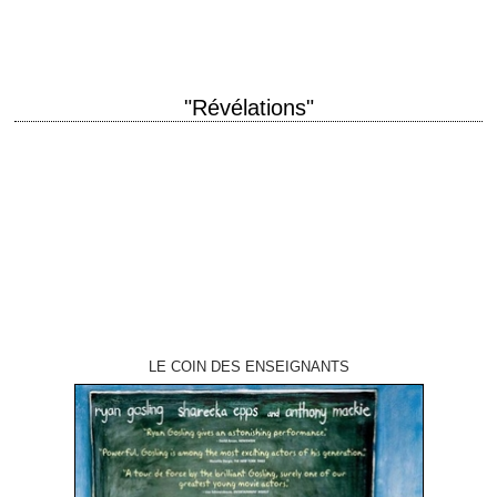
»…
"Révélations"
titre original "The Insider" année de production 1999 réalisation Michael
Mann scénario Michael Mann et Eric Roth, d'après l'article "The Man
Who Knew Too Much"…
LE COIN DES ENSEIGNANTS