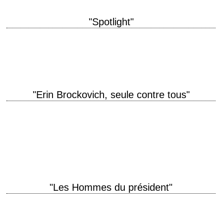
"Spotlight"
« 90 priests? – If there were 90 of these bastards, people would know. –
Maybe they do. » titre original "Spotlight" année de production…
"Erin Brockovich, seule contre tous"
titre original "Erin Brockovich" année de production 2000 réalisation
Steven Soderbergh photographie Edward Lachman musique Thomas
Newman interprétation Julia Roberts, Albert Finney, Erin Brockovich-Ellis
…
"Les Hommes du président"
« Nothing's riding on this except the, uh, first amendment to the
Constitution, freedom of the press, and maybe the future of the country.