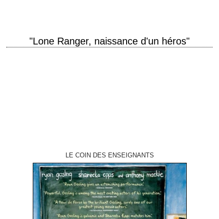
"Lone Ranger, naissance d'un héros"
titre original "The Lone Ranger" année de production 2013 réalisation
Gore Verbinski scénario Justin Haythe, Ted Elliott et Terry Rossio
photographie Bojan Bazelli musique Hans…
LE COIN DES ENSEIGNANTS