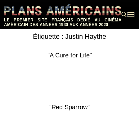
Aller
au
contenu
LE PREMIER SITE FRANÇAIS DÉDIÉ AU CINÉMA
AMÉRICAIN DES ANNÉES 1930 AUX ANNÉES 2020
Étiquette :
Justin Haythe
Rechercher :
"A Cure for Life"
titre original "A Cure for Wellness" année de production 2016 réalisation
Gore Verbinski scénario Justin Haythe photographie Bojan Bazelli
musique Benjamin Wallfisch interprétation Dane DeHaan,…
"Red Sparrow"
titre original "Red Sparrow" année de production 2018 réalisation Francis
Lawrence scénario Justin Haythe musique James Newton Howard
interprétation Jennifer Lawrence, Joel Edgerton, Matthias Schoenaerts,
…