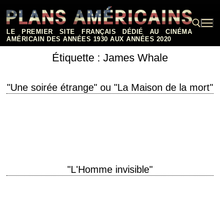
Aller
au
contenu
LE PREMIER SITE FRANÇAIS DÉDIÉ AU CINÉMA
AMÉRICAIN DES ANNÉES 1930 AUX ANNÉES 2020
Étiquette :
James Whale
Rechercher :
"Une soirée étrange" ou "La Maison de la mort"
titre original "The Old Dark House" année de production 1932 réalisation
James Whale scénario Benn W. Levy, d'après le roman "Benighted" de
J.B. Priestley (1927)…
"L'Homme invisible"
titre original "The Invisible Man" année de production 1933 réalisation
James Whale scénario R.C. Sherriff, d'après le roman éponyme de H.G.
Wells (1897) photographie Arthur…