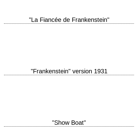
"La Fiancée de Frankenstein"
« To a new world of gods and monsters! » titre original "The Bride of
Frankenstein" année de production 1935 réalisation James Whale
scénario William…
"Frankenstein" version 1931
titre original "Frankenstein" année de production 1931 réalisation James
Whale scénario Garrett Fort et Francis Edward Faragoh, d'après le
roman "Frankenstein ou le Prométhée moderne"…
"Show Boat"
titre original "Show Boat" année de production 1936 réalisation James