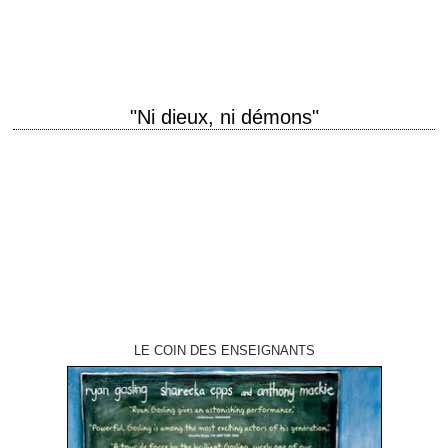
Whale scénario Oscar Hammerstein II, d'après sa pièce et le roman
d'Edna Ferber photographie John…
"Ni dieux, ni démons"
Ian McKellen is James Whale titre original "Gods and Monsters" année
de production 1998 réalisation Bill Condon scénario Bill Condon, d'après
la biographie "Father of…
LE COIN DES ENSEIGNANTS