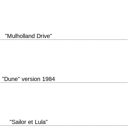
't understand. » titre original "The Elephant Man" année de production 1980
opher De…
"Mulholland Drive"
 production 2001 réalisation David Lynch scénario David Lynch montage Mary
ique Angelo Badalamenti production Neal…
"Dune" version 1984
Fear is the little-death that brings total obliteration. » titre original "Dune"
"Sailor et Lula"