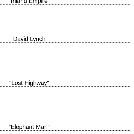
"Inland Empire"
 mystery, and that's all I want to say about it. » David Lynch titre original…
David Lynch
 pour tous les inconditionnels du réalisateur David Lynch ! Couvertures de
 restaurée 4K de…
"Lost Highway"
 time is it? titre original "Lost Highway" année de production 1997
Lynch et…
"Elephant Man"