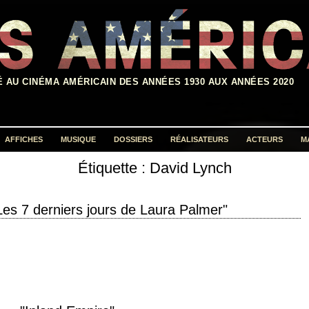
É AU CINÉMA AMÉRICAIN DES ANNÉES 1930 AUX ANNÉES 2020
AFFICHES
MUSIQUE
DOSSIERS
RÉALISATEURS
ACTEURS
M
Étiquette :
David Lynch
Rechercher :
Les 7 derniers jours de Laura Palmer"
 that the killer will strike again. » titre original "Twin Peaks: Fire Walk with