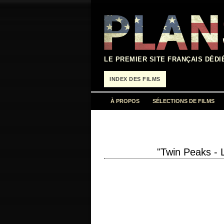
Aller
au
contenu
LE PREMIER SITE FRANÇAIS DÉDI
INDEX DES FILMS
À PROPOS
SÉLECTIONS DE FILMS
"Twin Peaks - 
« Lately I've been filled with the knowledge
Me" année de…