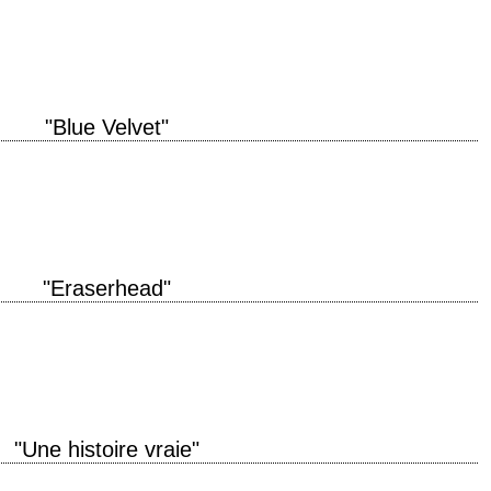
roduction 1990 réalisation David Lynch scénario David Lynch, d'après "Wild at
"Blue Velvet"
h. » titre original "Blue Velvet" année de production 1986 réalisation David
"Eraserhead"
 titre original "Eraserhead" année de production 1977 réalisation David
vid Lynch photographie Frederick…
"Une histoire vraie"
ée de production 1999 réalisation David Lynch scénario John Roach et Mary