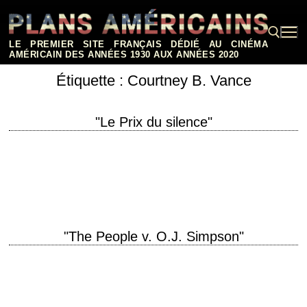
Aller
au
contenu
LE PREMIER SITE FRANÇAIS DÉDIÉ AU CINÉMA
AMÉRICAIN DES ANNÉES 1930 AUX ANNÉES 2020
Étiquette :
Courtney B. Vance
Rechercher :
"Le Prix du silence"
titre original "Nothing But the Truth" année de production 2008 réalisation
Rod Lurie scénario Rod Lurie interprétation Kate Beckinsale, Matt Dillon,
Angela Bassett, Alan Alda,…
"The People v. O.J. Simpson"
« If it doesn't fit, you must acquit. » titre original "The People v. O.J.
Simpson" année de production 2016 réalisation Ryan Murphy scénario
d'après…