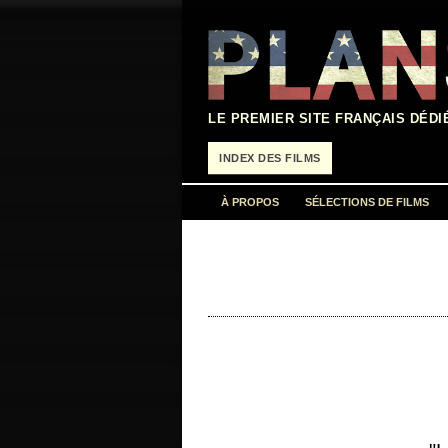
Aller
au
contenu
LE PREMIER SITE FRANÇAIS DÉDI
INDEX DES FILMS
À PROPOS
SÉLECTIONS DE FILMS
« Hello. – Hi. – I'm waiting for someon
production 2017…