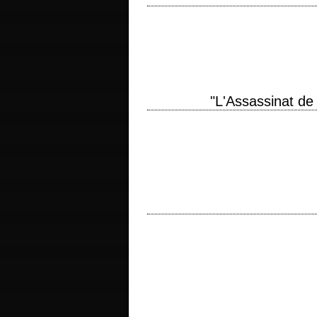
That Our Feet May Leave titre original "I
Christopher Nolan photographie Hoyte
"L'Assassinat de
Brad Pitt is Jesse James titre origina
production 2007 réalisation Andrew Domi
titre original "Gerry" année de producti
Van Sant photographie Harris Savides m