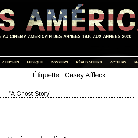
É AU CINÉMA AMÉRICAIN DES ANNÉES 1930 AUX ANNÉES 2020
AFFICHES
MUSIQUE
DOSSIERS
RÉALISATEURS
ACTEURS
M
Étiquette :
Casey Affleck
Rechercher :
"A Ghost Story"
e. – Who? – I don't remember. » titre original "A Ghost Story" année de