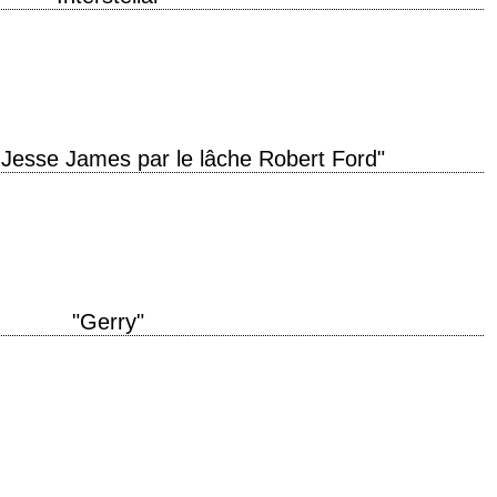
nterstellar" année de production 2014 réalisation Christopher Nolan scénario
 Van Hoytema musique Hans Zimmer…
 Jesse James par le lâche Robert Ford"
l "The Assassination of Jesse James by the Coward Robert Ford" année de
nik scénario…
"Gerry"
on 2002 réalisation Gus Van Sant scénario Casey Affleck, Matt Damon et Gus
usique Arvo Pärt…