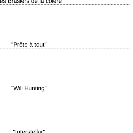
es Brasiers de la colère"
e de production 2013 réalisation Scott Cooper scénario Scott Cooper et Brad
agi interprétation Woody Harrelson,…
"Prête à tout"
oduction 1995 réalisation Gus Van Sant scénario Buck Henry, d'après Joyce
ds musique Danny…
"Will Hunting"
e de production 1997 réalisation Gus Van Sant scénario Matt Damon et Ben
ier musique Danny Elfman…
"Interstellar"