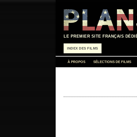
Aller
au
contenu
LE PREMIER SITE FRANÇAIS DÉDI
INDEX DES FILMS
À PROPOS
SÉLECTIONS DE FILMS
« Do you have any kids, lieutenant? –
production 1988 réalisation…