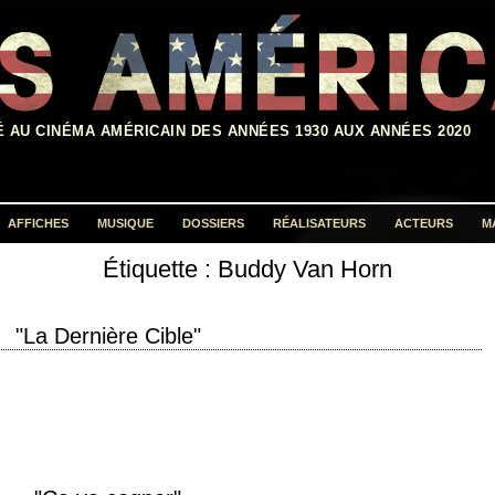
É AU CINÉMA AMÉRICAIN DES ANNÉES 1930 AUX ANNÉES 2020
AFFICHES
MUSIQUE
DOSSIERS
RÉALISATEURS
ACTEURS
M
Étiquette :
Buddy Van Horn
Rechercher :
"La Dernière Cible"
 Me? No. – Lucky for them. » titre original "The Dead Pool" année de