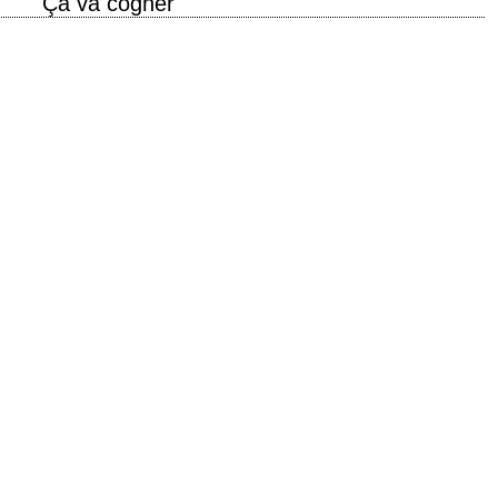
"Ça va cogner"
 année de production 1980 réalisation Buddy Van Horn scénario Stanford
eremy Joe Kronsberg…